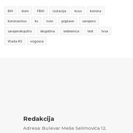
BiH
dom
FBiH
izolacija
kcus
korona
koronavirus
ks
novi
poplave
sarajevo
sarajevskojutro
skupstina
srebrenica
test
tvsa
Vlada KS
vogosca
Redakcija
Adresa: Bulevar Meše Selimovića 12,