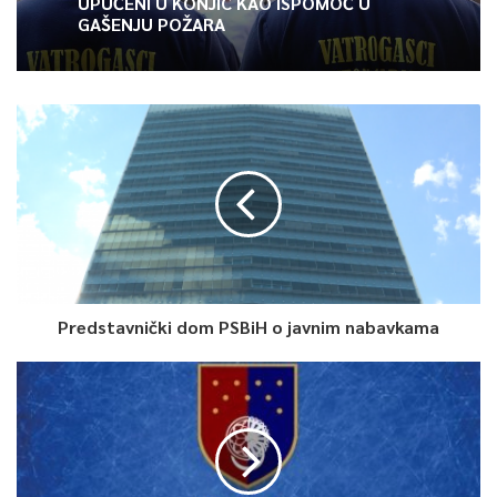
UPUĆENI U KONJIC KAO ISPOMOĆ U
GAŠENJU POŽARA
Predstavnički dom PSBiH o javnim nabavkama