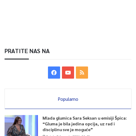
PRATITE NAS NA
Popularno
Mlada glumica Sara Seksan u emisiji Špica:
“Gluma je bila jedina opcija, uz rad i
disciplinu sve je moguće”