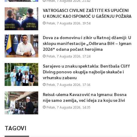
Petak, 7 Augusta 2026, 21:42
VATROGASCI CIVILNE ZAŠTITE KS UPUĆENI
U KONJIC KAO ISPOMOĆ U GAŠENJU POŽARA
Petak, 7 Augusta 2026, 19:54
Dova za domovinu i zikir u Ratnoj džamiji: U
sklopu manifestacije „Odbrana BiH – Igman
2026“ odana počast herojima
Petak, 7 Augusta 2026, 17:24
Sarajevo u znaku spektakla: Bentbaša Cliff
Diving ponovo okuplja najbolje skakače i
vrhunsku zabavu
Petak, 7 Augusta 2026, 17:16
Reisul-ulema Kavazović na Igmanu: Bosna
nije samo zemlja, već ideja za koju se živi
Petak, 7 Augusta 2026, 14:35
TAGOVI