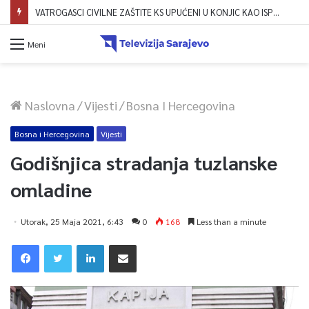
VATROGASCI CIVILNE ZAŠTITE KS UPUĆENI U KONJIC KAO ISPOMOĆ U GAŠENJU POŽARA
Meni
Naslovna
/
Vijesti
/
Bosna I Hercegovina
Bosna i Hercegovina
Vijesti
Godišnjica stradanja tuzlanske
omladine
Utorak, 25 Maja 2021, 6:43
0
168
Less than a minute