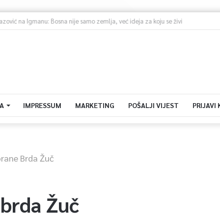
vazović na Igmanu: Bosna nije samo zemlja, već ideja za koju se živi
A
IMPRESSUM
MARKETING
POŠALJI VIJEST
PRIJAVI
brane Brda Žuč
 brda Žuč