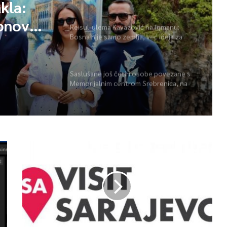
 na
o
Reisul-ulema Kavazović na Igmanu:
Bosna nije samo zemlja, već ideja za
 se živi
koju se živi
kla:
Saslušane još četiri osobe povezane s
Memorijalnim centrom Srebrenica, na
ponovo
spisku ukupno 26
 i