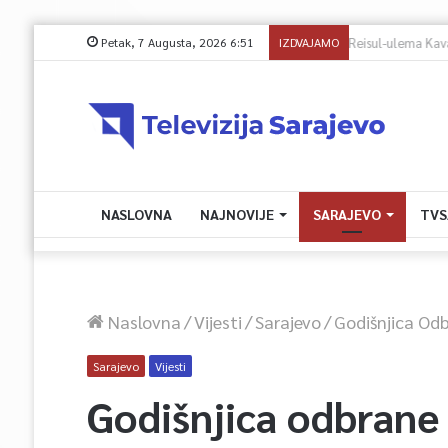
Petak, 7 Augusta, 2026 6:51
IZDVAJAMO
Reisul-ulema Ka
NASLOVNA
NAJNOVIJE
SARAJEVO
TVS
Naslovna
/
Vijesti
/
Sarajevo
/
Godišnjica Od
Sarajevo
Vijesti
Godišnjica odbrane