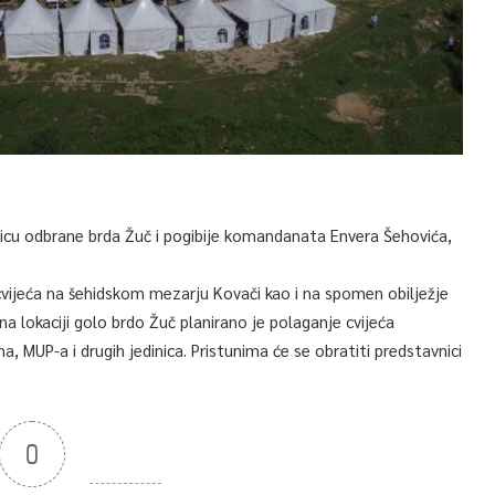
njicu odbrane brda Žuč i pogibije komandanata Envera Šehovića,
ijeća na šehidskom mezarju Kovači kao i na spomen obilježje
na lokaciji golo brdo Žuč planirano je polaganje cvijeća
a, MUP-a i drugih jedinica. Pristunima će se obratiti predstavnici
0