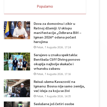
Popularno
Dova za domovinu i zikir u
Ratnoj džamiji: U sklopu
manifestacije „Odbrana BiH –
Igman 2026“ odana počast
herojima
Petak, 7 Augusta 2026, 17:24
Sarajevo u znaku spektakla:
Bentbaša Cliff Diving ponovo
okuplja najbolje skakače i
vrhunsku zabavu
Petak, 7 Augusta 2026, 17:16
Reisul-ulema Kavazović na
Igmanu: Bosna nije samo zemlja,
već ideja za koju se živi
Petak, 7 Augusta 2026, 14:35
Saslušane još četiri osobe