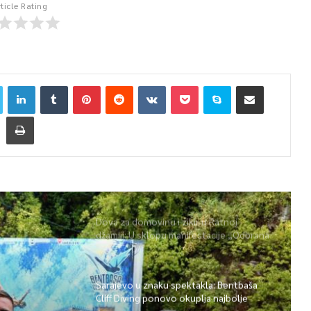
rticle Rating
Dova za domovinu i zikir u Ratnoj
džamiji: U sklopu manifestacije „Odbrana
BiH – Igman 2026“ odana počast
herojima
Sarajevo u znaku spektakla: Bentbaša
Cliff Diving ponovo okuplja najbolje
skakače i vrhunsku zabavu