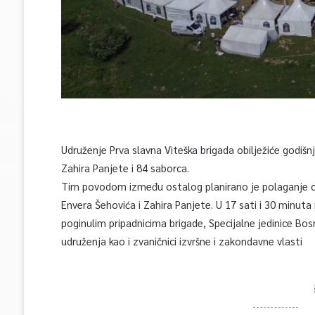
Udruženje Prva slavna Viteška brigada obilježiće godiš
Zahira Panjete i 84 saborca.
Tim povodom između ostalog planirano je polaganje cv
Envera Šehovića i Zahira Panjete. U 17 sati i 30 minuta 
poginulim pripadnicima brigade, Specijalne jedinice Bosn
udruženja kao i zvaničnici izvršne i zakondavne vlasti