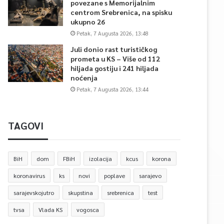
povezane s Memorijalnim
centrom Srebrenica, na spisku
ukupno 26
Petak, 7 Augusta 2026, 13:48
Juli donio rast turističkog
prometa u KS – Više od 112
hiljada gostiju i 241 hiljada
noćenja
Petak, 7 Augusta 2026, 13:44
TAGOVI
BiH
dom
FBiH
izolacija
kcus
korona
koronavirus
ks
novi
poplave
sarajevo
sarajevskojutro
skupstina
srebrenica
test
tvsa
Vlada KS
vogosca