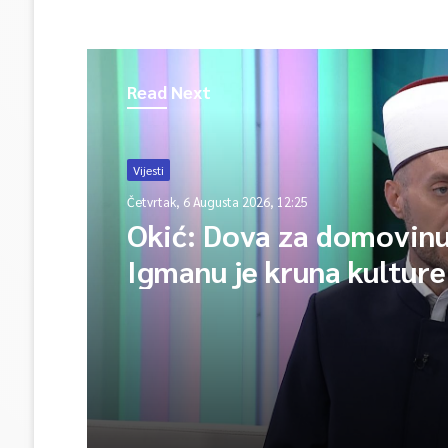
Read Next
Vijesti
Četvrtak, 6 Augusta 2026, 12:25
Okić: Dova za domovinu
Igmanu je kruna kulture
sjećanja i poruka jedins