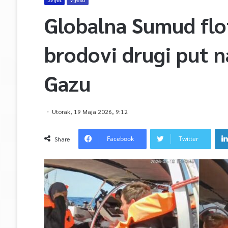
Globalna Sumud flot
brodovi drugi put n
Gazu
Utorak, 19 Maja 2026, 9:12
Facebook
Twitter
Share