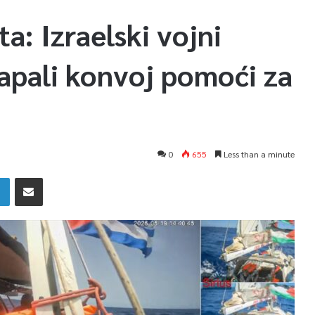
a: Izraelski vojni
apali konvoj pomoći za
0
655
Less than a minute