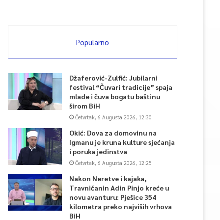
Popularno
Džaferović-Zulfić: Jubilarni
festival “Čuvari tradicije” spaja
mlade i čuva bogatu baštinu
širom BiH
Četvrtak, 6 Augusta 2026, 12:30
Okić: Dova za domovinu na
Igmanu je kruna kulture sjećanja
i poruka jedinstva
Četvrtak, 6 Augusta 2026, 12:25
Nakon Neretve i kajaka,
Travničanin Adin Pinjo kreće u
novu avanturu: Pješice 354
kilometra preko najviših vrhova
BiH