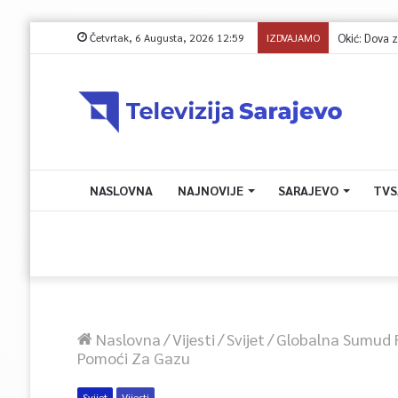
Četvrtak, 6 Augusta, 2026 12:59
IZDVAJAMO
Okić: Dova 
NASLOVNA
NAJNOVIJE
SARAJEVO
TVS
Naslovna
/
Vijesti
/
Svijet
/
Globalna Sumud Fl
Pomoći Za Gazu
Svijet
Vijesti