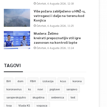
Četvrtak, 6 Augusta 2026, 12:18
Više požara zabilježeno u HNŽ-u,
vatrogasci i dalje na terenu kod
Konjica
Četvrtak, 6 Augusta 2026, 11:25
Muslera: Želimo
kreirati prepoznatljiv stil igre
zasnovan na kontroli lopte
Četvrtak, 6 Augusta 2026, 11:24
TAGOVI
BiH
dom
FBiH
izolacija
kcus
korona
koronavirus
ks
novi
poplave
sarajevo
sarajevskojutro
skupstina
srebrenica
test
tvsa
Vlada KS
vogosca