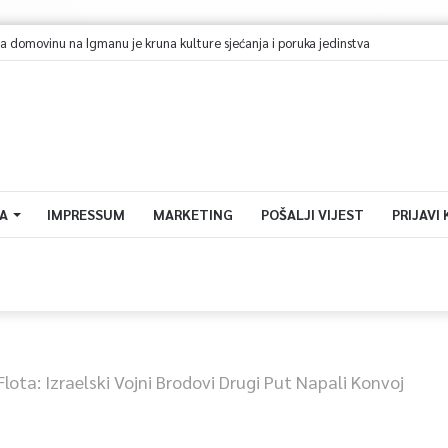
za domovinu na Igmanu je kruna kulture sjećanja i poruka jedinstva
A
IMPRESSUM
MARKETING
POŠALJI VIJEST
PRIJAVI
ota: Izraelski Vojni Brodovi Drugi Put Napali Konvoj