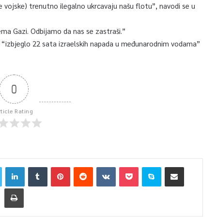
ke vojske) trenutno ilegalno ukrcavaju našu flotu”, navodi se u
ema Gazi. Odbijamo da nas se zastraši.”
va “izbjeglo 22 sata izraelskih napada u međunarodnim vodama”
0
rticle Rating