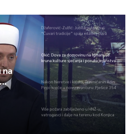
Džaferović-Zulfić: Jubilarni festival
“Čuvari tradicije” spaja mlade i čuva
bogatu baštinu širom BiH
Okić: Dova za domovinu na Igmanu je
kruna kulture sjećanja i poruka jedinstva
 na
Nakon Neretve i kajaka, Travničanin Adin
Pinjo kreće u novu avanturu: Pješice 354
tva
kilometra preko najviših vrhova BiH
Više požara zabilježeno u HNŽ-u,
vatrogasci i dalje na terenu kod Konjica