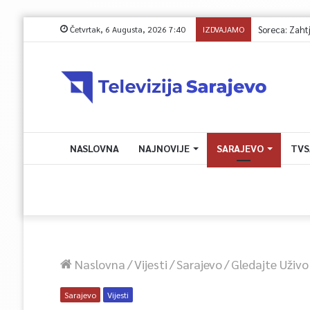
Četvrtak, 6 Augusta, 2026 7:40
IZDVAJAMO
NASLOVNA
NAJNOVIJE
SARAJEVO
TVS
Naslovna
/
Vijesti
/
Sarajevo
/
Gledajte Uživo
Sarajevo
Vijesti