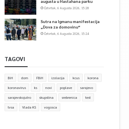
augusta u Hastahana parku
Četvrtak, 6 Augusta 2026, 15:28
Sutra na Igmanu manifestacija
„Dova za domovinu“
Četvrtak, 6 Augusta 2026, 15:24
TAGOVI
BiH
dom
FBiH
izolacija
kcus
korona
koronavirus
ks
novi
poplave
sarajevo
sarajevskojutro
skupstina
srebrenica
test
tvsa
Vlada KS
vogosca