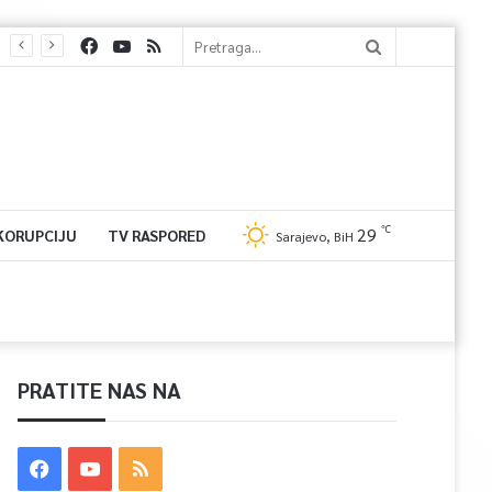
℃
29
 KORUPCIJU
TV RASPORED
Sarajevo, BiH
PRATITE NAS NA