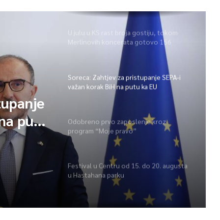
U julu u KS rast broja gostiju, tokom
Merlinovih koncerata gotovo 156
miliona KM prometa
Soreca: Zahtjev za pristupanje SEPA-i
važan korak BiH na putu ka EU
tupanje
na putu
Odobreno prvo zaposlenje kroz
program “Moje pravo”
Festival u Centru od 15. do 20. augusta
u Hastahana parku