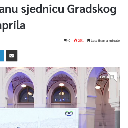
čanu sjednicu Gradskog
prila
0
251
Less than a minute