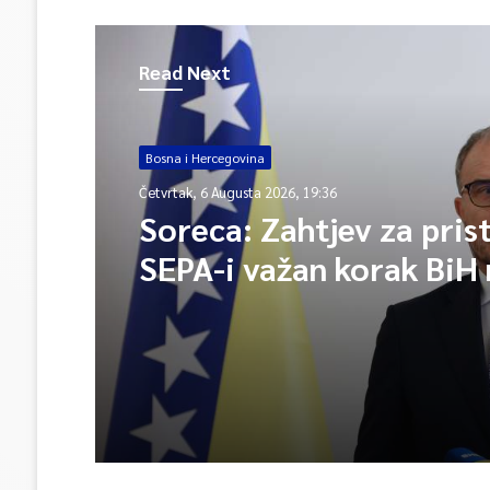
Read Next
Bosna i Hercegovina
Četvrtak, 6 Augusta 2026, 19:36
Soreca: Zahtjev za pris
SEPA-i važan korak BiH 
ka EU