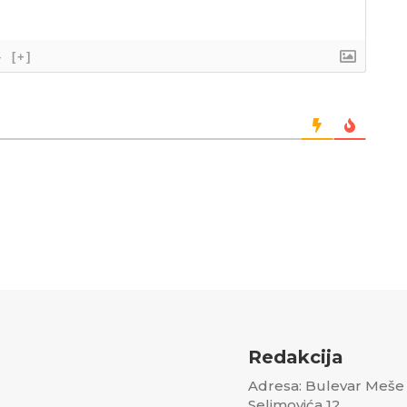
}
[+]
Redakcija
Adresa: Bulevar Meše
Selimovića 12,