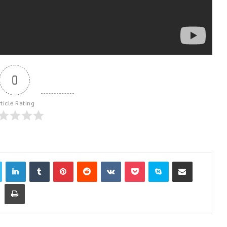
0
rticle Rating