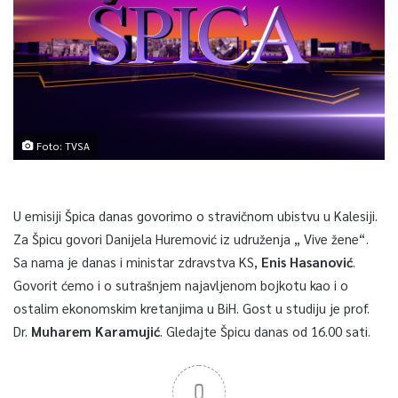
Foto: TVSA
U emisiji Špica danas govorimo o stravičnom ubistvu u Kalesiji.
Za Špicu govori Danijela Huremović iz udruženja „ Vive žene“.
Sa nama je danas i ministar zdravstva KS,
Enis Hasanović
.
Govorit ćemo i o sutrašnjem najavljenom bojkotu kao i o
ostalim ekonomskim kretanjima u BiH. Gost u studiju je prof.
Dr.
Muharem Karamujić
. Gledajte Špicu danas od 16.00 sati.
0