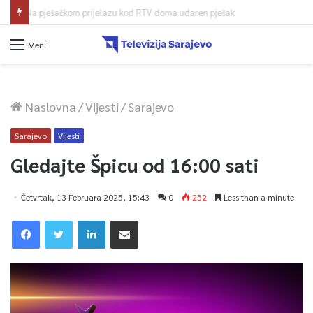
Na pješačkom prijelazu kod RTV doma udaren pješak
Meni
Naslovna
/
Vijesti
/
Sarajevo
Sarajevo
Vijesti
Gledajte Špicu od 16:00 sati
Četvrtak, 13 Februara 2025, 15:43
0
252
Less than a minute