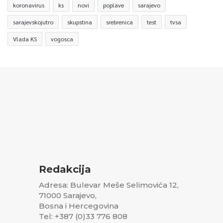
koronavirus
ks
novi
poplave
sarajevo
sarajevskojutro
skupstina
srebrenica
test
tvsa
Vlada KS
vogosca
Redakcija
Adresa: Bulevar Meše Selimovića 12,
71000 Sarajevo,
Bosna i Hercegovina
Tel: +387 (0)33 776 808