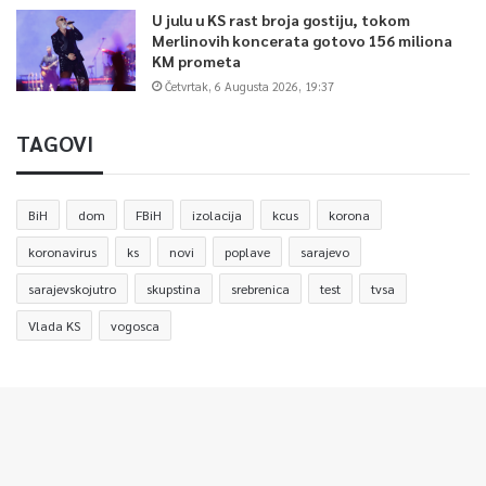
U julu u KS rast broja gostiju, tokom
Merlinovih koncerata gotovo 156 miliona
KM prometa
Četvrtak, 6 Augusta 2026, 19:37
TAGOVI
BiH
dom
FBiH
izolacija
kcus
korona
koronavirus
ks
novi
poplave
sarajevo
sarajevskojutro
skupstina
srebrenica
test
tvsa
Vlada KS
vogosca