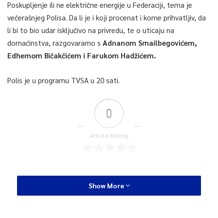
Poskupljenje ili ne električne energije u Federaciji, tema je
večerašnjeg Polisa. Da li je i koji procenat i kome prihvatljiv, da
li bi to bio udar isključivo na privredu, te o uticaju na
domaćinstva, razgovaramo s
Adnanom Smailbegovićem,
Edhemom Bičakčićem i Farukom Hadžićem.
Polis je u programu TVSA u 20 sati.
0
Article Rating
Show More