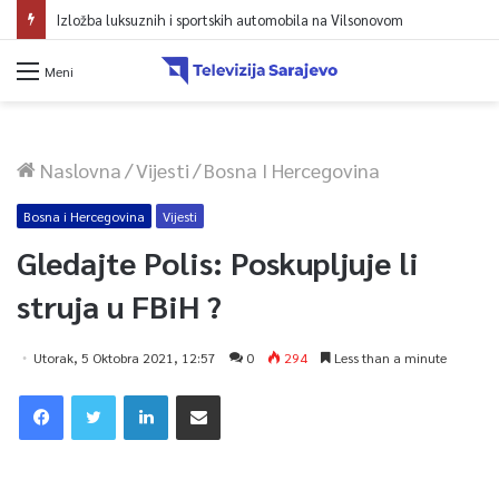
Izložba luksuznih i sportskih automobila na Vilsonovom
Meni
Naslovna
/
Vijesti
/
Bosna I Hercegovina
Bosna i Hercegovina
Vijesti
Gledajte Polis: Poskupljuje li
struja u FBiH ?
Utorak, 5 Oktobra 2021, 12:57
0
294
Less than a minute