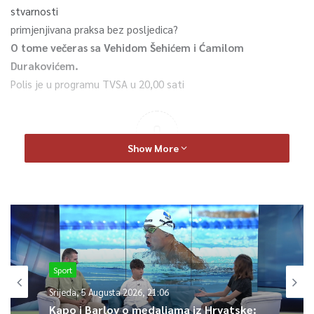
stvarnosti
primjenjivana praksa bez posljedica?
O tome večeras sa Vehidom Šehićem i Ćamilom
Durakovićem.
Polis je u programu TVSA u 20,00 sati
0
Show More
Article Rating
Sport
Srijeda, 5 Augusta 2026, 21:06
Kapo i Barlov o medaljama iz Hrvatske: