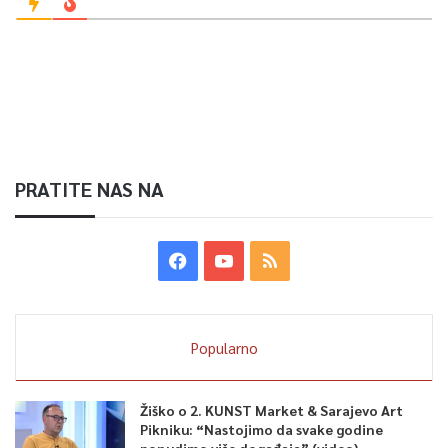
PRATITE NAS NA
Popularno
Žiško o 2. KUNST Market & Sarajevo Art
Pikniku: “Nastojimo da svake godine
ponudimo više događaja” (video)