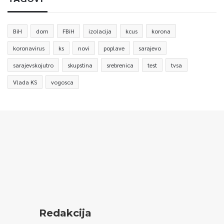
BiH
dom
FBiH
izolacija
kcus
korona
koronavirus
ks
novi
poplave
sarajevo
sarajevskojutro
skupstina
srebrenica
test
tvsa
Vlada KS
vogosca
Redakcija