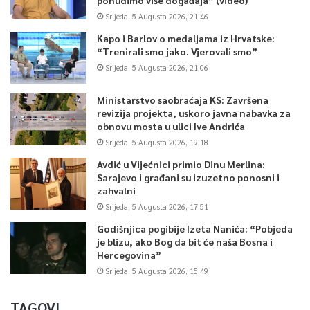
Srijeda, 5 Augusta 2026, 21:46
Kapo i Barlov o medaljama iz Hrvatske:
“Trenirali smo jako. Vjerovali smo”
Srijeda, 5 Augusta 2026, 21:06
Ministarstvo saobraćaja KS: Završena
revizija projekta, uskoro javna nabavka za
obnovu mosta u ulici Ive Andrića
Srijeda, 5 Augusta 2026, 19:18
Avdić u Vijećnici primio Dinu Merlina:
Sarajevo i građani su izuzetno ponosni i
zahvalni
Srijeda, 5 Augusta 2026, 17:51
Godišnjica pogibije Izeta Nanića: “Pobjeda
je blizu, ako Bog da bit će naša Bosna i
Hercegovina”
Srijeda, 5 Augusta 2026, 15:49
TAGOVI