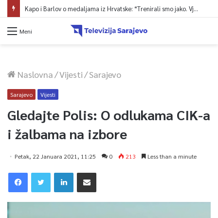
Kapo i Barlov o medaljama iz Hrvatske: “Trenirali smo jako. Vjerovali smo”
Meni
Naslovna
/
Vijesti
/
Sarajevo
Sarajevo
Vijesti
Gledajte Polis: O odlukama CIK-a
i žalbama na izbore
Petak, 22 Januara 2021, 11:25
0
213
Less than a minute