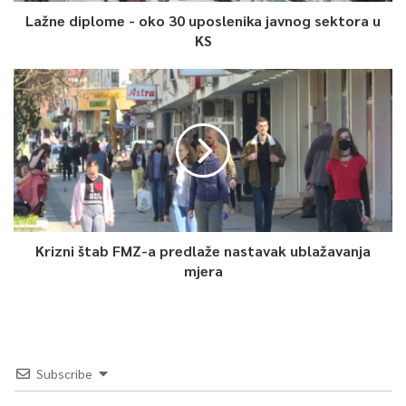
Lažne diplome - oko 30 uposlenika javnog sektora u
KS
Krizni štab FMZ-a predlaže nastavak ublažavanja
mjera
Subscribe