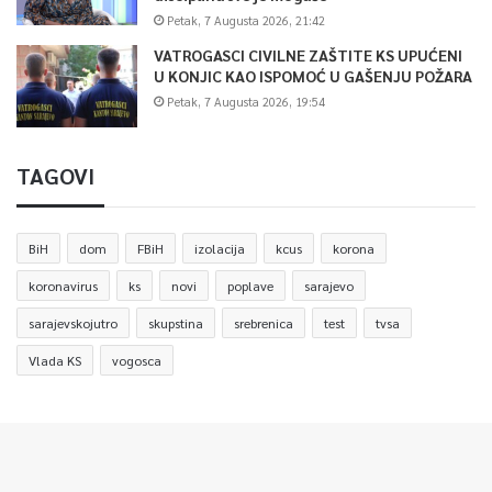
Petak, 7 Augusta 2026, 21:42
VATROGASCI CIVILNE ZAŠTITE KS UPUĆENI
U KONJIC KAO ISPOMOĆ U GAŠENJU POŽARA
Petak, 7 Augusta 2026, 19:54
TAGOVI
BiH
dom
FBiH
izolacija
kcus
korona
koronavirus
ks
novi
poplave
sarajevo
sarajevskojutro
skupstina
srebrenica
test
tvsa
Vlada KS
vogosca