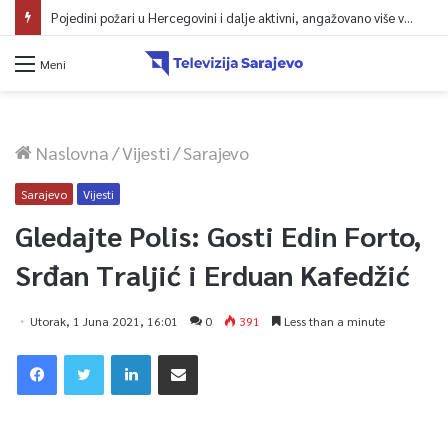
Pojedini požari u Hercegovini i dalje aktivni, angažovano više vatrogasaca i helikopter
Meni
Naslovna
/
Vijesti
/
Sarajevo
Sarajevo
Vijesti
Gledajte Polis: Gosti Edin Forto,
Srđan Traljić i Erduan Kafedžić
Utorak, 1 Juna 2021, 16:01
0
391
Less than a minute