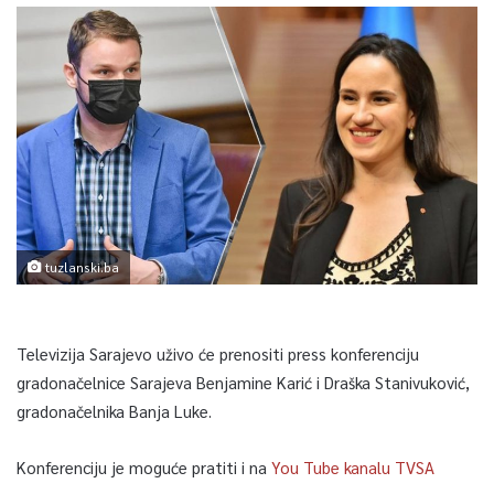
tuzlanski.ba
Televizija Sarajevo uživo će prenositi press konferenciju
gradonačelnice Sarajeva Benjamine Karić i Draška Stanivuković,
gradonačelnika Banja Luke.
Konferenciju je moguće pratiti i na
You Tube kanalu TVSA