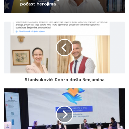
počast herojima
Stanivuković: Dobro došla Benjamina