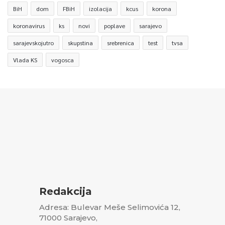
BiH
dom
FBiH
izolacija
kcus
korona
koronavirus
ks
novi
poplave
sarajevo
sarajevskojutro
skupstina
srebrenica
test
tvsa
Vlada KS
vogosca
Redakcija
Adresa: Bulevar Meše Selimovića 12,
71000 Sarajevo,