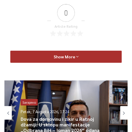
0
Article Rating
Show More
Sarajevo
Petak, 7 Augusta 2026, 17:24
Dova za domovinu i zikir u Ratnoj
džamiji: U sklopu manifestacije
„Odbrana BiH – Igman 2026“ odana