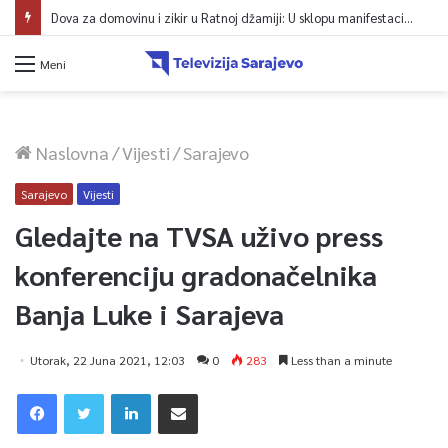
Dova za domovinu i zikir u Ratnoj džamiji: U sklopu manifestacije „Odbrana BiH – Igman 2026“ odana počast herojima
Meni
Naslovna
/
Vijesti
/
Sarajevo
Sarajevo
Vijesti
Gledajte na TVSA uživo press
konferenciju gradonačelnika
Banja Luke i Sarajeva
Utorak, 22 Juna 2021, 12:03
0
283
Less than a minute