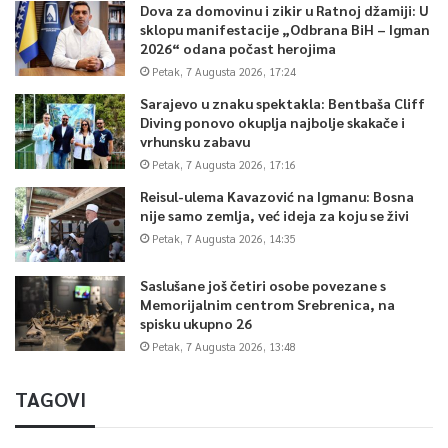
Dova za domovinu i zikir u Ratnoj džamiji: U
sklopu manifestacije „Odbrana BiH – Igman
2026“ odana počast herojima
Petak, 7 Augusta 2026, 17:24
Sarajevo u znaku spektakla: Bentbaša Cliff
Diving ponovo okuplja najbolje skakače i
vrhunsku zabavu
Petak, 7 Augusta 2026, 17:16
Reisul-ulema Kavazović na Igmanu: Bosna
nije samo zemlja, već ideja za koju se živi
Petak, 7 Augusta 2026, 14:35
Saslušane još četiri osobe povezane s
Memorijalnim centrom Srebrenica, na
spisku ukupno 26
Petak, 7 Augusta 2026, 13:48
TAGOVI