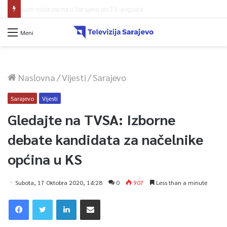
Lakić: Vlasnik je odbio rješenja Vlade, ali radnici Željezare nisu ostavljeni
Meni
Naslovna
/
Vijesti
/
Sarajevo
Sarajevo
Vijesti
Gledajte na TVSA: Izborne
debate kandidata za načelnike
općina u KS
Subota, 17 Oktobra 2020, 14:28
0
907
Less than a minute