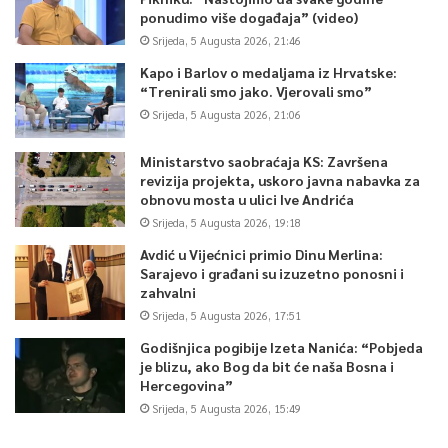
ponudimo više događaja” (video)
Srijeda, 5 Augusta 2026, 21:46
Kapo i Barlov o medaljama iz Hrvatske:
“Trenirali smo jako. Vjerovali smo”
Srijeda, 5 Augusta 2026, 21:06
Ministarstvo saobraćaja KS: Završena
revizija projekta, uskoro javna nabavka za
obnovu mosta u ulici Ive Andrića
Srijeda, 5 Augusta 2026, 19:18
Avdić u Vijećnici primio Dinu Merlina:
Sarajevo i građani su izuzetno ponosni i
zahvalni
Srijeda, 5 Augusta 2026, 17:51
Godišnjica pogibije Izeta Nanića: “Pobjeda
je blizu, ako Bog da bit će naša Bosna i
Hercegovina”
Srijeda, 5 Augusta 2026, 15:49