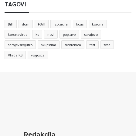
TAGOVI
BiH
dom
FBiH
izolacija
kcus
korona
koronavirus
ks
novi
poplave
sarajevo
sarajevskojutro
skupstina
srebrenica
test
tvsa
Vlada KS
vogosca
Redakcija