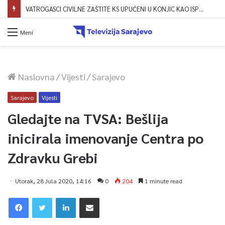
VATROGASCI CIVILNE ZAŠTITE KS UPUĆENI U KONJIC KAO ISPOMOĆ U GAŠENJU POŽARA
Meni
Naslovna
/
Vijesti
/
Sarajevo
Sarajevo
Vijesti
Gledajte na TVSA: Bešlija
inicirala imenovanje Centra po
Zdravku Grebi
Utorak, 28 Jula 2020, 14:16
0
204
1 minute read