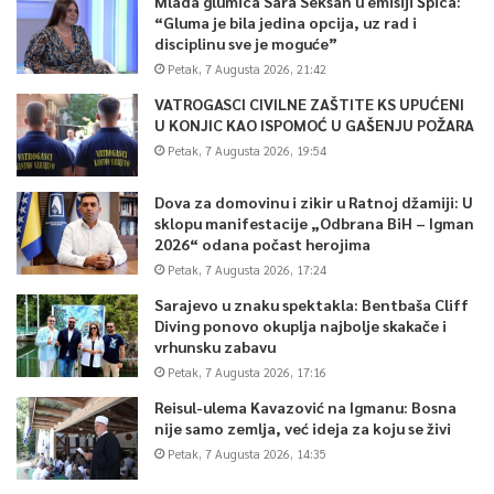
Mlada glumica Sara Seksan u emisiji Špica:
“Gluma je bila jedina opcija, uz rad i
disciplinu sve je moguće”
Petak, 7 Augusta 2026, 21:42
VATROGASCI CIVILNE ZAŠTITE KS UPUĆENI
U KONJIC KAO ISPOMOĆ U GAŠENJU POŽARA
Petak, 7 Augusta 2026, 19:54
Dova za domovinu i zikir u Ratnoj džamiji: U
sklopu manifestacije „Odbrana BiH – Igman
2026“ odana počast herojima
Petak, 7 Augusta 2026, 17:24
Sarajevo u znaku spektakla: Bentbaša Cliff
Diving ponovo okuplja najbolje skakače i
vrhunsku zabavu
Petak, 7 Augusta 2026, 17:16
Reisul-ulema Kavazović na Igmanu: Bosna
nije samo zemlja, već ideja za koju se živi
Petak, 7 Augusta 2026, 14:35