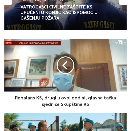
zahtjevima.
VATROGASCI CIVILNE ZAŠTITE KS
UPUĆENI U KONJIC KAO ISPOMOĆ U
GAŠENJU POŽARA
– Izvještavajući prije godinu i po o tužnom trenutku kada nas je
Zdravko Grebo napustio, pariški Le Monde podsjetio je da je
život takvih ličnosti, bogat različitim iskustvima – od
akademske karijere preko umjetničkih i urbanih poduhvata do
medijskih avantura – izuzetno teško sažeti – navela je Bešlija.
5
Article Rating
Rebalans KS, drugi u ovoj godini, glavna tačka
sjednice Skupštine KS