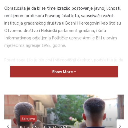
Obrazložila je da bi se time izrazilo poštovanje javnoj ličnosti,
omiljenom profesoru Pravnog fakulteta, saosnivaču važnih
institucija građanskog društva u Bosni i Hercegovini kao što su
Otvoreno društvo i Helsinški parlament građana, i šefu
Informativnog odjeljenja Političke uprave Armije BiH u prvim
mjesecima agresije 1992. godine.
Pored toga što je bio prvi i višegodišnji direktor, podsjetila je da
je Grebo bio jedan od inicijatora formiranja Centra za
Show More
interdisciplinarne postdiplomske studije Univerziteta u
Sarajevu, jedan od autora koncepta Centra kao i više programa
koji su se unutar Centra realizirali.
Poseban napor je uložio da Centar dobije svoju adresu, da se
fizički obezbijedi prostor za realizaciju postdiplomske nastave
unutar Kampusa, da se adaptira neuslovno skladište u prostor
Sarajevo
koji će standardom odgovarati savremenim edukacionim
Petak, 7 Augusta 2026, 19:54