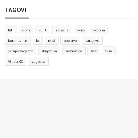
TAGOVI
BiH
dom
FBiH
izolacija
kcus
korona
koronavirus
ks
novi
poplave
sarajevo
sarajevskojutro
skupstina
srebrenica
test
tvsa
Vlada KS
vogosca