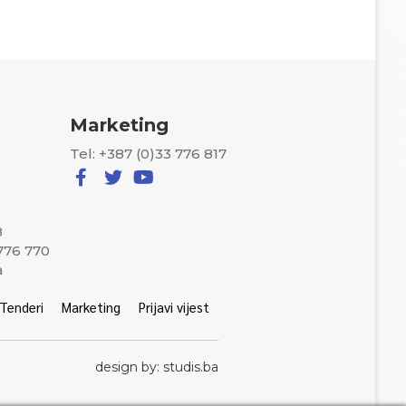
Marketing
Tel: +387 (0)33 776 817
8
 776 770
a
Tenderi
Marketing
Prijavi vijest
design by: studis.ba