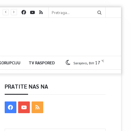
℃
17
 KORUPCIJU
TV RASPORED
Sarajevo, BiH
PRATITE NAS NA