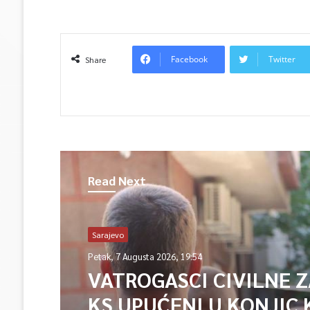
Facebook
Twitter
Share
Read Next
Sarajevo
Petak, 7 Augusta 2026, 19:54
VATROGASCI CIVILNE 
KS UPUĆENI U KONJIC 