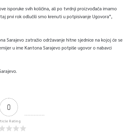
e isporuke svih količina, ali po tvrdnji proizvođača imamo
taj prvi rok odlučili smo krenuti u potpisivanje Ugovora”,
a Sarajevo zatražio održavanje hitne sjednice na kojoj će se
premijer u ime Kantona Sarajevo potpiše ugovor o nabavci
Sarajevo.
0
rticle Rating