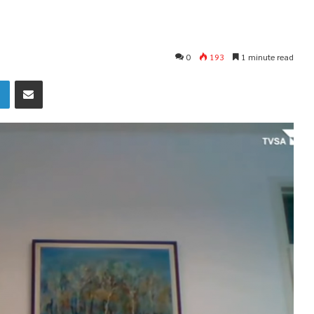
0
193
1 minute read