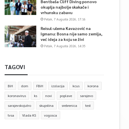
Bentbaša Cliff Diving ponovo
okuplja najbolje skakače i
vrhunsku zabavu
Petak, 7 Augusta 2026, 17:16
Reisul-ulema Kavazović na
Igmanu: Bosna nije samo zemlja,
već ideja za koju se živi
Petak, 7 Augusta 2026, 14:35
TAGOVI
BiH
dom
FBiH
izolacija
kcus
korona
koronavirus
ks
novi
poplave
sarajevo
sarajevskojutro
skupstina
srebrenica
test
tvsa
Vlada KS
vogosca