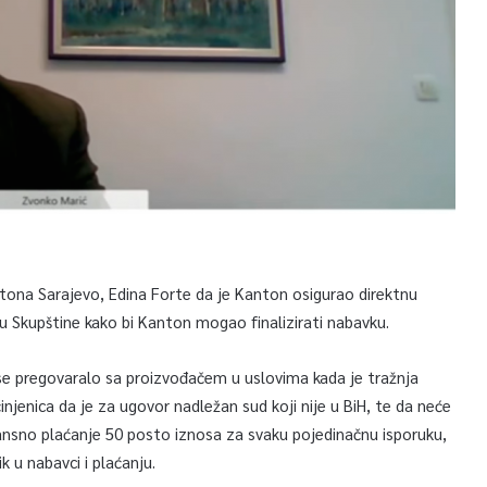
tona Sarajevo, Edina Forte da je Kanton osigurao direktnu
u Skupštine kako bi Kanton mogao finalizirati nabavku.
 se pregovaralo sa proizvođačem u uslovima kada je tražnja
njenica da je za ugovor nadležan sud koji nije u BiH, te da neće
vansno plaćanje 50 posto iznosa za svaku pojedinačnu isporuku,
k u nabavci i plaćanju.