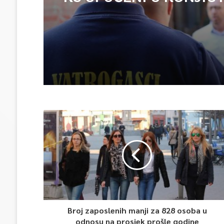
ISPOMOĆ U GAŠENJU 
Broj zaposlenih manji za 828 osoba u
odnosu na prosjek prošle godine