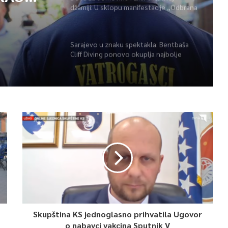
džamiji: U sklopu manifestacije „Odbrana
POŽARA
BiH – Igman 2026“ odana počast
herojima
Sarajevo u znaku spektakla: Bentbaša
Cliff Diving ponovo okuplja najbolje
skakače i vrhunsku zabavu
Skupština KS jednoglasno prihvatila Ugovor
o nabavci vakcina Sputnik V