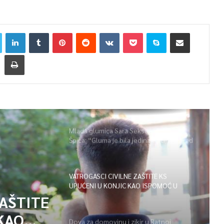
Mlada glumica Sara Seksan u emisiji
Špica: “Gluma je bila jedina opcija, uz rad
i disciplinu sve je moguće”
VATROGASCI CIVILNE ZAŠTITE KS
UPUĆENI U KONJIC KAO ISPOMOĆ U
GAŠENJU POŽARA
ZAŠTITE
KAO
Dova za domovinu i zikir u Ratnoj