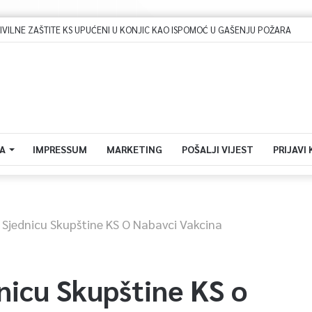
Dova za domovinu i zikir u Ratnoj džamiji: U sklopu manifestacije „Odbrana BiH – Igman 2026“ odana počast herojima
A
IMPRESSUM
MARKETING
POŠALJI VIJEST
PRIJAVI
 Sjednicu Skupštine KS O Nabavci Vakcina
nicu Skupštine KS o