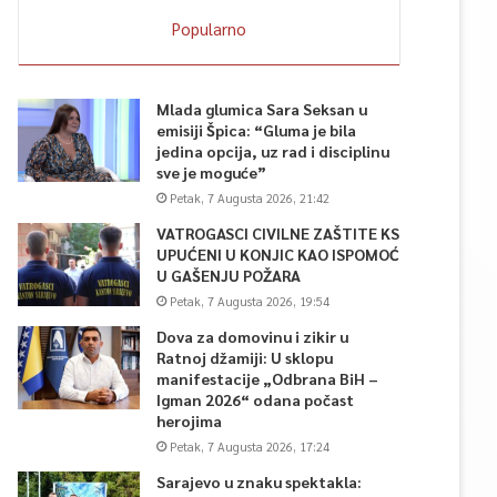
Popularno
Mlada glumica Sara Seksan u
emisiji Špica: “Gluma je bila
jedina opcija, uz rad i disciplinu
sve je moguće”
Petak, 7 Augusta 2026, 21:42
VATROGASCI CIVILNE ZAŠTITE KS
UPUĆENI U KONJIC KAO ISPOMOĆ
U GAŠENJU POŽARA
Petak, 7 Augusta 2026, 19:54
Dova za domovinu i zikir u
Ratnoj džamiji: U sklopu
manifestacije „Odbrana BiH –
Igman 2026“ odana počast
herojima
Petak, 7 Augusta 2026, 17:24
Sarajevo u znaku spektakla: