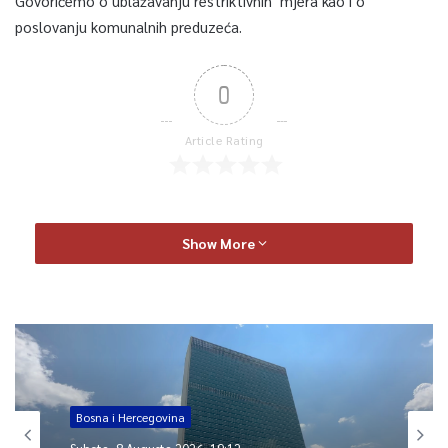
Govorićemo o ublažavanju restriktivnih mjera kao i o
poslovanju komunalnih preduzeća.
0
Article Rating
Show More
Bosna i Hercegovina