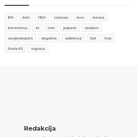
BiH
dom
FBiH
izolacija
kcus
korona
koronavirus
ks
novi
poplave
sarajevo
sarajevskojutro
skupstina
srebrenica
test
tvsa
Vlada KS
vogosca
Redakcija