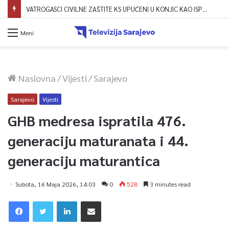
Dova za domovinu i zikir u Ratnoj džamiji: U sklopu manifestacije „Odbrana BiH – Igman 2026“ odana počast herojima
Meni
Naslovna
/
Vijesti
/
Sarajevo
Sarajevo
Vijesti
GHB medresa ispratila 476.
generaciju maturanata i 44.
generaciju maturantica
Subota, 16 Maja 2026, 14:03
0
528
3 minutes read