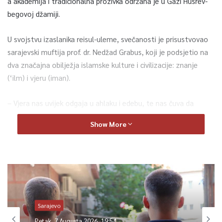
a akademija i tradicionalna prozivka održana je u Gazi Husrev-
begovoj džamiji.
U svojstvu izaslanika reisul-uleme, svečanosti je prisustvovao
sarajevski muftija prof. dr. Nedžad Grabus, koji je podsjetio na
dva značajna obilježja islamske kulture i civilizacije: znanje
(‘ilm) i vjeru (iman).
– Vjera nas uvijek odgaja u ahlaku i edebu, te nas čuva da
znanje ne instrumentaliziramo i da s njim ne manipuliramo.
Show More
Odnosno, da znanje bude od opće koristi za sve ljude na
ovome svijetu. Zato je izuzetno važno, pogotovo u ovom
vremenu u kome ljudi toliko insistiraju na tome da je bitno
znati, čitati i učiti, da se nikad ne zaboravi da čovjek ne može
postići ono što je šejtan pokušao zavarati i Adema, a.s.: da će
mu dati znanje čitavoga svijeta i da ostanemo u granicama
koje nam je preporučio Muhammed, a.s. – poručio je muftija
Sarajevo
Grabus.
Petak, 7 Augusta 2026, 19:54