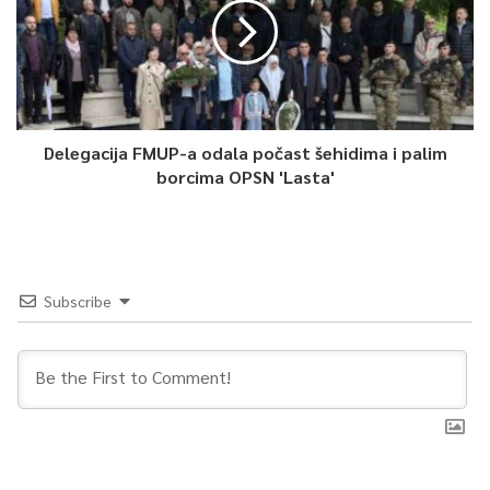
– Ovo je jedna dobra generacija, što pokazuju rezultati učenja,
ali i diplome, nagrade i trofeje koje su donosili sa takmičenja.
Duga je lista njihovih priznanja, što govori o kakvoj je generaciji
riječ i da smo s razlogom ponosni na njih – izjavio je direktor
ove škole Dževad Pleh.
Delegacija FMUP-a odala počast šehidima i palim
borcima OPSN 'Lasta'
Pogled u maturante i maturantice, ističe direktor Pleh, potiče
uvjerenje da su uposlenici Medrese tokom četiri godine ispunili
emanet, koji se ogleda u pripremi za nastavak školovanja, te
izgradnji karaktera za odvažan naredni korak.
Subscribe
Učenici generacije su Ahmed Krdžić i Nedžma Durović, za koje
ova titula ne predstavlja samo samo priznanje za uspjeh, nego
i potvrdu da su trud, odricanje i zalaganje imali smisla.
– Ja ću se potruditi da opravdam ovu titulu i također da
ostanem ponos svojih roditelja i nastavim tražiti znanje sa