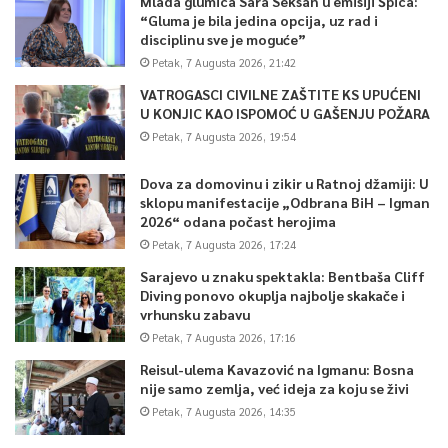
Mlada glumica Sara Seksan u emisiji Špica:
nije kao ostale škole. S druge strane, moramo se radovati jer
“Gluma je bila jedina opcija, uz rad i
disciplinu sve je moguće”
zaokružujemo jedno životno poglavlje – rekao je Ahmed.
Petak, 7 Augusta 2026, 21:42
Prema riječima odgajateljice Fatime Čeliković Hodžić,
VATROGASCI CIVILNE ZAŠTITE KS UPUĆENI
U KONJIC KAO ISPOMOĆ U GAŠENJU POŽARA
posebnost ove generacije maturantica ogleda se u tome što
Petak, 7 Augusta 2026, 19:54
su od rijetkih s pet kandidatkinja za učenicu generacije.
Dova za domovinu i zikir u Ratnoj džamiji: U
– S ponosom se može kazati da je to jedna rijetkost u zadnjih
sklopu manifestacije „Odbrana BiH – Igman
2026“ odana počast herojima
nekoliko godina. Izdvaja se i broj njihovih diploma i
Petak, 7 Augusta 2026, 17:24
vannastavnih uspjeha koje je teško taksativno pobrojati. To je
uspjeh naše zajednice i ponos svih nas uposlenika, zbog čega ih
Sarajevo u znaku spektakla: Bentbaša Cliff
Diving ponovo okuplja najbolje skakače i
često opisujem kao našu zlatnu generaciju – istakla je Čeliković
vrhunsku zabavu
Hodžić.
Petak, 7 Augusta 2026, 17:16
Reisul-ulema Kavazović na Igmanu: Bosna
Zbog navedenih karakteristika i posebnosti, od ove generacije
nije samo zemlja, već ideja za koju se živi
se mnogo očekuje u budućnosti, što nam je potvrdio razrednik
Petak, 7 Augusta 2026, 14:35
Hajrudin Mešić.