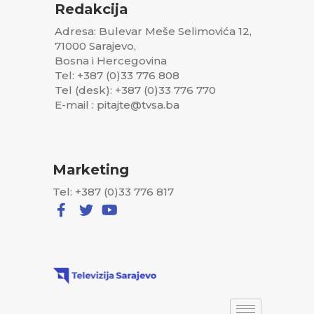
Redakcija
Adresa: Bulevar Meše Selimovića 12,
Gazi Husrev-begova medresa je najstarija odgojno-obrazovna
71000 Sarajevo,
ustanova u Bosni i Hercegovini i jedna od najstarijih u Evropi.
Bosna i Hercegovina
Također, jedna je od osam medresa koje djeluju u okviru
Tel: +387 (0)33 776 808
Islamske zajednice na području BiH i Sandžaka, javila je Mina.
Tel (desk): +387 (0)33 776 770
E-mail : pitajte@tvsa.ba
0
Marketing
Article Rating
Tel: +387 (0)33 776 817