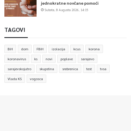
jednokratne novčane pomoći
Subota, 8 Augusta 2026, 14:15
TAGOVI
BiH
dom
FBiH
izolacija
kcus
korona
koronavirus
ks
novi
poplave
sarajevo
sarajevskojutro
skupstina
srebrenica
test
tvsa
Vlada KS
vogosca