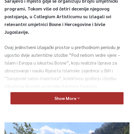
Sarajevo i mjesto gdje se organizuju brojni umjetnički
programi. Tokom više od četiri decenije njegovog
postojanja, u Collegium Artisticumu su izlagali svi
relevantni umjetnici Bosne i Hercegovine i bivše
Jugoslavije.
Ovaj jedinstveni izlagački prostor u prethodnom periodu je
ugostio dvije autentične izložbe “Pod nebom vedre vjere –
Islam i Evropa u iskustvu Bosne”, koju realizira Uprava za
obrazovanje i nauku Rijaseta Islamske zajednice u BiH i
“Sarajevski salon-Inventura”, kolektivnu godišnju izložbu
Udruženja likovnih umjetnika Kantona Sarajevo.
Show More
Više od 40.000 ljubitelja umjetnosti posjetilo je ove dvije
izložbe, što je zaista impozantna brojka, koja potvrđuje da je
Collegium artisticum prostor za izlaganje konkurentan sa
evropskim galerijama.