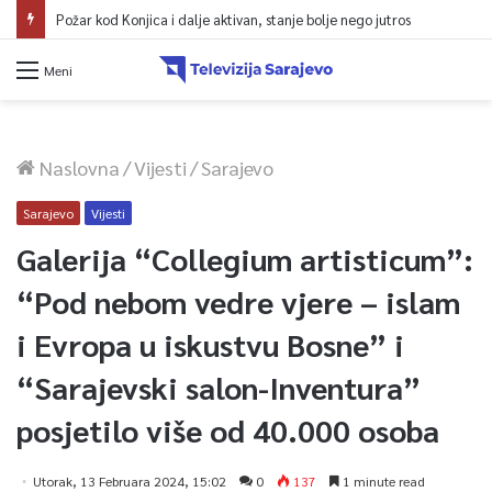
Požar kod Konjica i dalje aktivan, stanje bolje nego jutros
Meni
Naslovna
/
Vijesti
/
Sarajevo
Sarajevo
Vijesti
Galerija “Collegium artisticum”:
“Pod nebom vedre vjere – islam
i Evropa u iskustvu Bosne” i
“Sarajevski salon-Inventura”
posjetilo više od 40.000 osoba
Utorak, 13 Februara 2024, 15:02
0
137
1 minute read