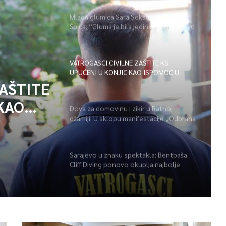
Mlada glumica Sara Seksan u emisiji
Špica: “Gluma je bila jedina opcija, uz rad
i disciplinu sve je moguće”
VATROGASCI CIVILNE ZAŠTITE KS
UPUĆENI U KONJIC KAO ISPOMOĆ U
GAŠENJU POŽARA
ZAŠTITE
KAO
Dova za domovinu i zikir u Ratnoj
džamiji: U sklopu manifestacije „Odbrana
POŽARA
BiH – Igman 2026“ odana počast
herojima
Sarajevo u znaku spektakla: Bentbaša
Cliff Diving ponovo okuplja najbolje
skakače i vrhunsku zabavu