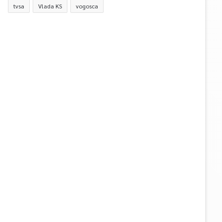
tvsa
Vlada KS
vogosca