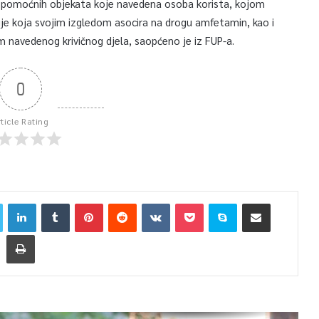
na i pomoćnih objekata koje navedena osoba korista, kojom
je koja svojim izgledom asocira na drogu amfetamin, kao i
m navedenog krivičnog djela, saopćeno je iz FUP-a.
0
rticle Rating