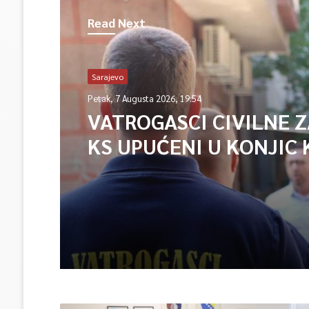
Read Next
Sarajevo
Petak, 7 Augusta 2026, 19:54
VATROGASCI CIVILNE 
KS UPUĆENI U KONJIC 
ISPOMOĆ U GAŠENJU 