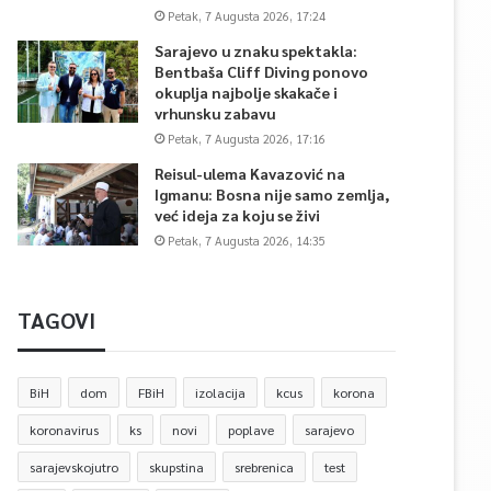
Petak, 7 Augusta 2026, 17:24
Sarajevo u znaku spektakla:
Bentbaša Cliff Diving ponovo
okuplja najbolje skakače i
vrhunsku zabavu
Petak, 7 Augusta 2026, 17:16
Reisul-ulema Kavazović na
Igmanu: Bosna nije samo zemlja,
već ideja za koju se živi
Petak, 7 Augusta 2026, 14:35
TAGOVI
BiH
dom
FBiH
izolacija
kcus
korona
koronavirus
ks
novi
poplave
sarajevo
sarajevskojutro
skupstina
srebrenica
test