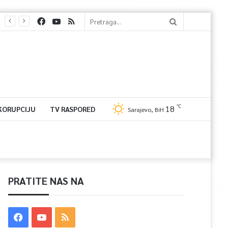
℃
18
 KORUPCIJU
TV RASPORED
Sarajevo, BiH
PRATITE NAS NA