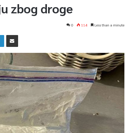
ju zbog droge
0
114
Less than a minute