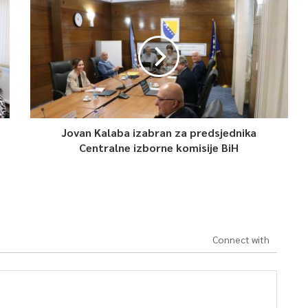
Jovan Kalaba izabran za predsjednika
Centralne izborne komisije BiH
Connect with