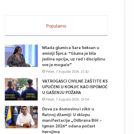
Popularno
Mlada glumica Sara Seksan u
emisiji Špica: “Gluma je bila
jedina opcija, uz rad i disciplinu
sve je moguće”
Petak, 7 Augusta 2026, 21:42
VATROGASCI CIVILNE ZAŠTITE KS
UPUĆENI U KONJIC KAO ISPOMOĆ
U GAŠENJU POŽARA
Petak, 7 Augusta 2026, 19:54
Dova za domovinu i zikir u
Ratnoj džamiji: U sklopu
manifestacije „Odbrana BiH –
Igman 2026“ odana počast
herojima