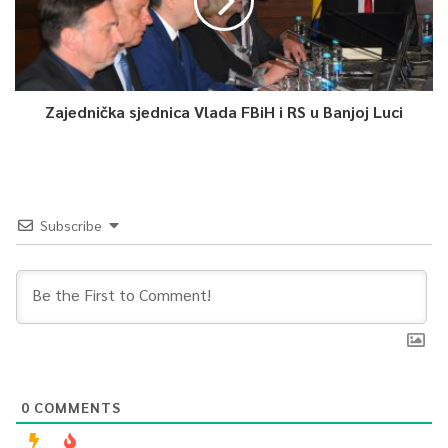
problem“, rekao je Varešanović.
Mladi vezista je još dodao da je primljen na najbolji način u
timu i da ima čast nastupati u državnom dresu BiH.
Zajednička sjednica Vlada FBiH i RS u Banjoj Luci
Adrian Leon Barišić je rekao da svaki fudbaler sanja mečeve kao
što je ovaj protiv Portugala.
“Ako mi selektor ukaže priliku ja ću definitivno biti spreman da
Subscribe
dam najbolje od sebe. Debitovao sam za U-18 selekciju protiv
Crne Gore baš ovdje u Trening centru. Kasnije sam nastupao za
U-19 i U-21 selekcije. Za mene nije bilo dileme, ovdje pripadam i
sretan sam zbog poziva u A reprezentaciju“, rekao je Barišić.
Nakon dvije odigrane utakmice Portugal vodi s maksimalnih
šest bodova u kvalifikacionoj grupi “J“ ispred Slovačke koja ima
0
COMMENTS
četiri boda. BiH i Island imaju po tri boda, a Luksemburg jedan.
Lihtenštajn je na dnu tabele bez bodova.