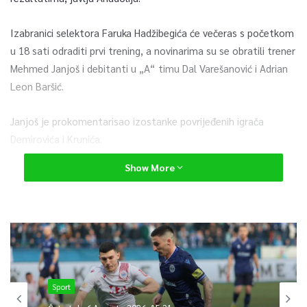
Izabranici selektora Faruka Hadžibegića će večeras s početkom
u 18 sati odraditi prvi trening, a novinarima su se obratili trener
Mehmed Janjoš i debitanti u „A“ timu Dal Varešanović i Adrian
Leon Baršić.
Janjoš je prokomentarisao izostanke povrijeđenih igrača
Demirovića i Krunića.
Show More
“Oni su sigurno jedni od nosioca igre i njihov izostanak će
predstavljati hendikep za naš tim. Međutim, povrede su
sastavni dio sporta, moramo se prilagoditi tome i naći
adekvatne zamjene. Ja vjerujem da ćemo uspjeti u tome. Žao
mi je zbog njih dvojice jer imaju odličnu sezonu iza sebe, a
moramo ići dalje i naći najbolja rješenja“, kazao je Janjoš.
Sport
Osvrnuo se Janjoš i na narednog protivnika i kazao da je