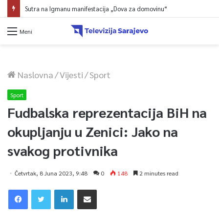
Sutra na Igmanu manifestacija „Dova za domovinu“
Meni
Naslovna
/
Vijesti
/
Sport
Sport
Fudbalska reprezentacija BiH na
okupljanju u Zenici: Jako na
svakog protivnika
Četvrtak, 8 Juna 2023, 9:48
0
148
2 minutes read