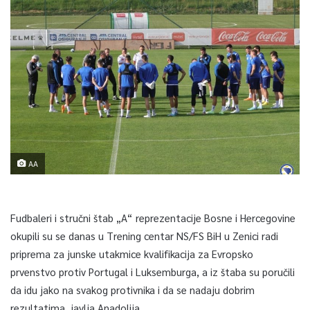
AA
Fudbaleri i stručni štab „A“ reprezentacije Bosne i Hercegovine
okupili su se danas u Trening centar NS/FS BiH u Zenici radi
priprema za junske utakmice kvalifikacija za Evropsko
prvenstvo protiv Portugal i Luksemburga, a iz štaba su poručili
da idu jako na svakog protivnika i da se nadaju dobrim
rezultatima, javlja Anadolija.