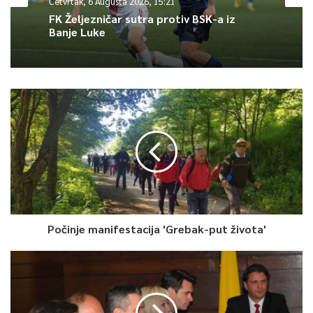
Četvrtak, 6 Augusta 2026, 15:21
Portugal svakako favorit u našoj kvalifikacionoj grupi.
FK Željezničar sutra protiv BSK-a iz
Banje Luke
“Objektivno, Portugal je favorit u ovoj grupi, ali sportski je da
se nadamo da ćemo ostvariti dobar rezultat. Kakvi bismo mi
bili sportisti ako bismo se unaprijed predali! Naravno da se
nećemo tako ponašati i idemo tamo da pokažemo da i mi
znamo igrati fudbal, te da učinimo sve da ostvarimo što bolji
rezultat. Osim toga, moramo biti spremni i za meč sa
Luksemburgom koji nas očekuje poslije i koji nam je jako
važan“, kazao je Janjoš.
Dal Varešanović je rekao da je sretan zbog poziva u „A“ tim.
Počinje manifestacija 'Grebak-put života'
“Svaki igrač sanja da igra za svoju državu. Za te utakmice se
živi. Što se tiče Portugala, nadam se da će sve proći dobro po
nas. Ako dobijem priliku da igram, biću spreman. Pokazao sam
do sada da se znam nositi sa pritiskom i to mi ne predstavlja