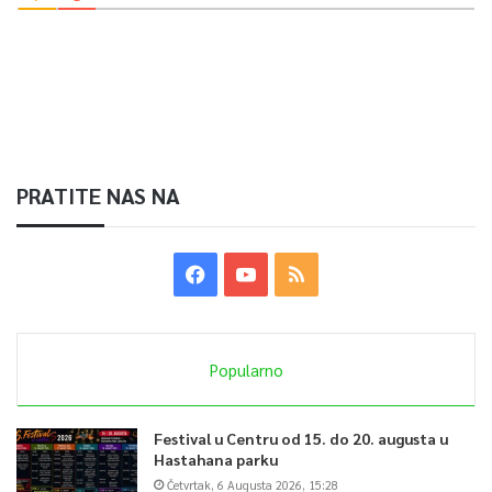
U trećem kolu BiH gostuje kod Portugala 17. juna, a tri dana
kasnije u Zenici dočekuje selekciju Luksemburga.
0
PRATITE NAS NA
Article Rating
Popularno
Festival u Centru od 15. do 20. augusta u
Hastahana parku
Četvrtak, 6 Augusta 2026, 15:28