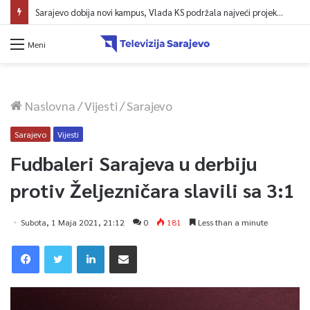
Sarajevo dobija novi kampus, Vlada KS podržala najveći projekt u historiji UNSA
Meni
Naslovna
/
Vijesti
/
Sarajevo
Sarajevo
Vijesti
Fudbaleri Sarajeva u derbiju
protiv Željezničara slavili sa 3:1
Subota, 1 Maja 2021, 21:12
0
181
Less than a minute