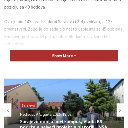
poziciju sa 40 bodova.
Ovo je bio 143. gradski derbi Sarajeva i Željezničara, a 123.
prvenstveni. Željo je do sada bio nešto uspješniji sa 45 pobjeda,
Sarajevo je slavilo 43 puta, dok je 55 duela završeno bez
pobjednika.
Show More
0
Article Rating
Sarajevo
Nedjelja, 9 Augusta 2026, 17:02
Sarajevo dobija novi kampus, Vlada KS
podržala najveći projekt u historiji UNSA