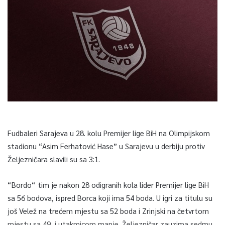
Fudbaleri Sarajeva u 28. kolu Premijer lige BiH na Olimpijskom
stadionu “Asim Ferhatović Hase” u Sarajevu u derbiju protiv
Željezničara slavili su sa 3:1.
“Bordo“ tim je nakon 28 odigranih kola lider Premijer lige BiH
sa 56 bodova, ispred Borca koji ima 54 boda. U igri za titulu su
još Velež na trećem mjestu sa 52 boda i Zrinjski na četvrtom
mjestu sa 49, i utakmicom manje. Željezničar zauzima sedmu