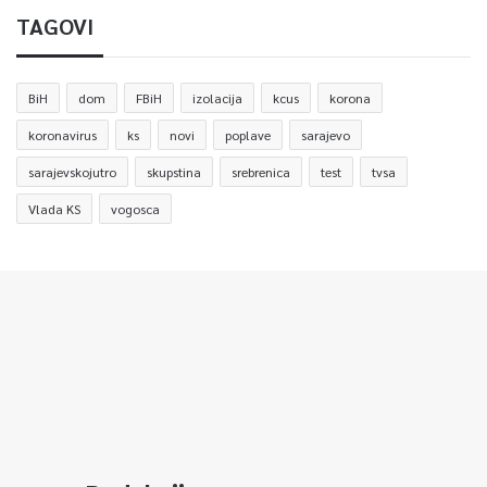
TAGOVI
BiH
dom
FBiH
izolacija
kcus
korona
koronavirus
ks
novi
poplave
sarajevo
sarajevskojutro
skupstina
srebrenica
test
tvsa
Vlada KS
vogosca