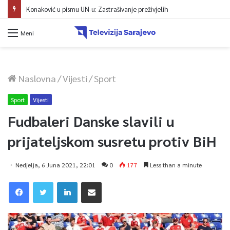
Protest zeničkih rudara do ispunjenja zahtjeva
Meni
Naslovna
/
Vijesti
/
Sport
Sport
Vijesti
Fudbaleri Danske slavili u
prijateljskom susretu protiv BiH
Nedjelja, 6 Juna 2021, 22:01
0
177
Less than a minute