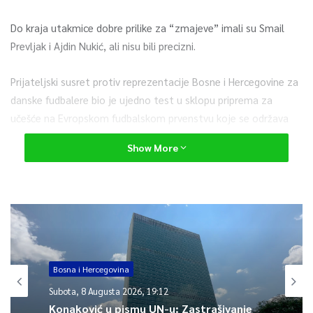
Do kraja utakmice dobre prilike za “zmajeve” imali su Smail
Prevljak i Ajdin Nukić, ali nisu bili precizni.
Prijateljski susret protiv reprezentacije Bosne i Hercegovine za
danske fudbalere bio je ujedno test u sklopu priprema za
učešće na Evropskom fudbalskom prvenstvu koje se održava
od 11. juna do 11. jula.
Show More
0
Article Rating
Bosna i Hercegovina
Subota, 8 Augusta 2026, 19:12
Konaković u pismu UN-u: Zastrašivanje