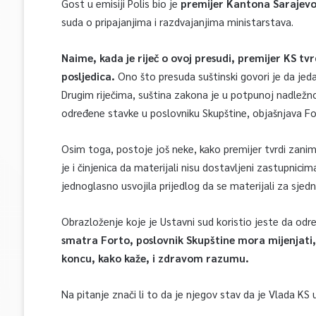
Gost u emisiji Polis bio je
premijer Kantona Sarajevo
suda o pripajanjima i razdvajanjima ministarstava.
Naime, kada je riječ o ovoj presudi, premijer KS tvrd
posljedica.
Ono što presuda suštinski govori je da jed
Drugim riječima, suština zakona je u potpunoj nadležno
određene stavke u poslovniku Skupštine, objašnjava Fo
Osim toga, postoje još neke, kako premijer tvrdi zanim
je i činjenica da materijali nisu dostavljeni zastupnici
jednoglasno usvojila prijedlog da se materijali za sje
Obrazloženje koje je Ustavni sud koristio jeste da odr
smatra Forto, poslovnik Skupštine mora mijenjati
koncu, kako kaže, i zdravom razumu.
Na pitanje znači li to da je njegov stav da je Vlada KS 