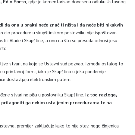
, Edin Forto
, gdje je komentarisao donesenu odluku Ustavnog
i da ona u praksi neće značiti ništa i da neće biti nikakvih
an dio procedure u skupštinskom poslovniku nije ispoštovan.
sti i Vlade i Skupštine, a ono na što se presuda odnosi jesu
rto.
ljive stvari, na koje se Ustavni sud pozvao. Između ostalog to
ma u printanoj formi, iako je Skupština u jeku pandemije
dnice dostavljaju elektronskim putem.
eđene stvari ne pišu u poslovniku Skupštine.
Iz tog razloga,
, prilagoditi ga nekim ustaljenim procedurama te na
ustavna, premijer zaključuje kako to nije stav, nego činjenica.