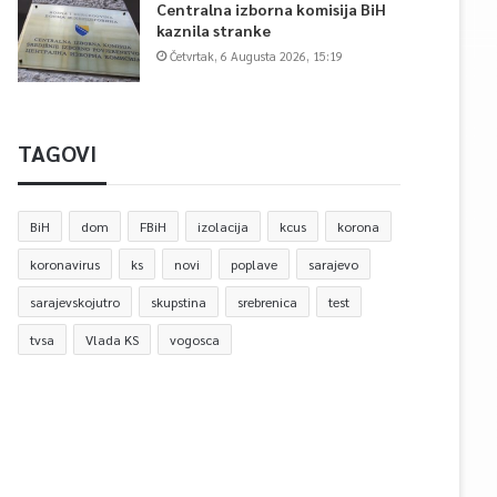
Centralna izborna komisija BiH
kaznila stranke
Četvrtak, 6 Augusta 2026, 15:19
TAGOVI
BiH
dom
FBiH
izolacija
kcus
korona
koronavirus
ks
novi
poplave
sarajevo
sarajevskojutro
skupstina
srebrenica
test
tvsa
Vlada KS
vogosca