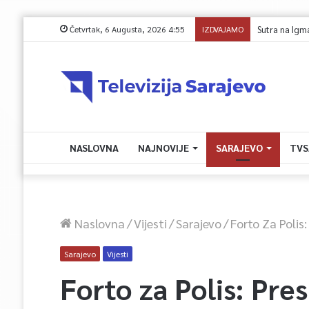
Četvrtak, 6 Augusta, 2026 4:55
IZDVAJAMO
FK Sarajevo 
NASLOVNA
NAJNOVIJE
SARAJEVO
TVS
Naslovna
/
Vijesti
/
Sarajevo
/
Forto Za Polis
Sarajevo
Vijesti
Forto za Polis: Pre