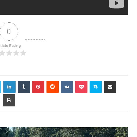
0
rticle Rating