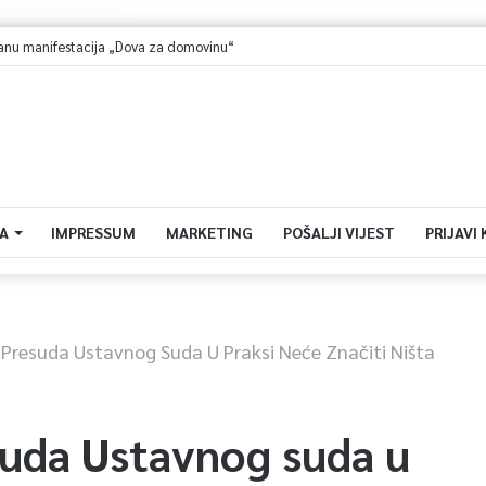
dočekuje Radnik u Vrapčićima
A
IMPRESSUM
MARKETING
POŠALJI VIJEST
PRIJAVI
: Presuda Ustavnog Suda U Praksi Neće Značiti Ništa
suda Ustavnog suda u