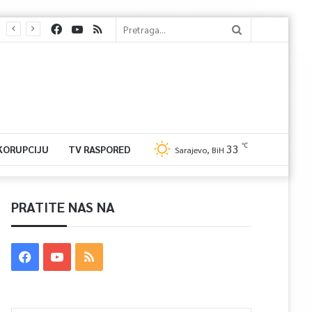
℃
33
 KORUPCIJU
TV RASPORED
Sarajevo, BiH
PRATITE NAS NA