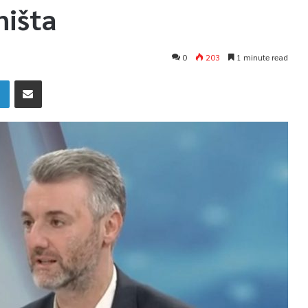
ništa
0
203
1 minute read