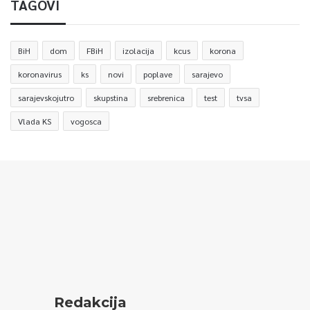
TAGOVI
BiH
dom
FBiH
izolacija
kcus
korona
koronavirus
ks
novi
poplave
sarajevo
sarajevskojutro
skupstina
srebrenica
test
tvsa
Vlada KS
vogosca
Redakcija