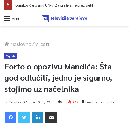
Konaković u pismu UN-u: Zastrašivanje preživjelih
Meni
Naslovna
/
Vijesti
Vijesti
Forto o opozivu Mandića: Šta
god odlučili, jedno je sigurno,
stojimo uz načelnika
Četvrtak, 27 Jula 2023, 20:23
0
243
Less than a minute