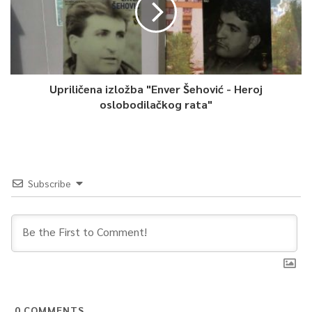
Upriličena izložba "Enver Šehović - Heroj
oslobodilačkog rata"
Subscribe
0
COMMENTS