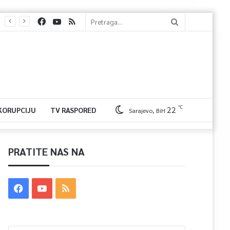
℃
22
 KORUPCIJU
TV RASPORED
Sarajevo, BiH
PRATITE NAS NA