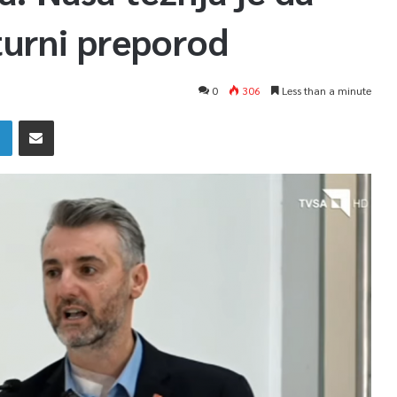
turni preporod
0
306
Less than a minute