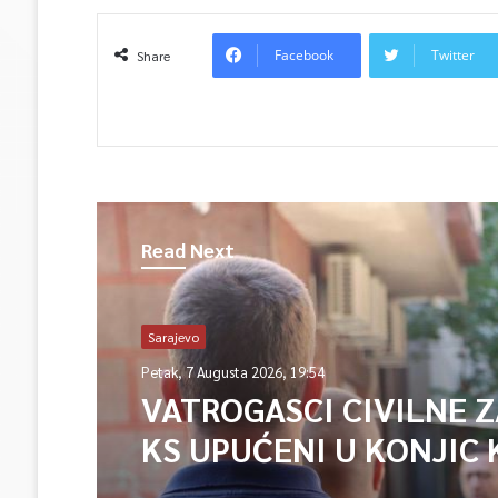
Facebook
Twitter
Share
Read Next
Sarajevo
Petak, 7 Augusta 2026, 19:54
VATROGASCI CIVILNE 
KS UPUĆENI U KONJIC 
ISPOMOĆ U GAŠENJU 