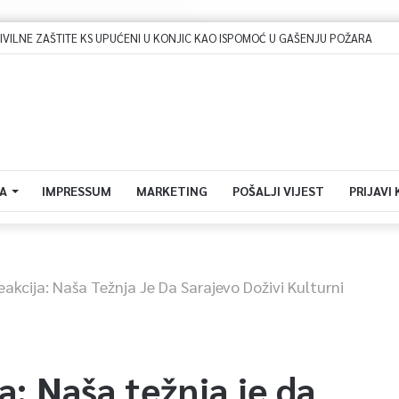
Dova za domovinu i zikir u Ratnoj džamiji: U sklopu manifestacije „Odbrana BiH – Igman 2026“ odana počast herojima
A
IMPRESSUM
MARKETING
POŠALJI VIJEST
PRIJAVI
akcija: Naša Težnja Je Da Sarajevo Doživi Kulturni
a: Naša težnja je da