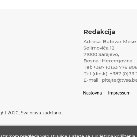
Redakcija
Adresa: Bulevar Meše
Selimovića 12,
71000 Sarajevo,
Bosna i Hercegovina
Tel: +387 (0)33 776 80
Tel (desk): +387 (0)33
E-mail : pitajte@tvsa.b
Naslovna
Impressum
ght 2020, Sva prava zadržana..
Nastavkom pregleda web stranice slažete se s uvjetima korištenja.