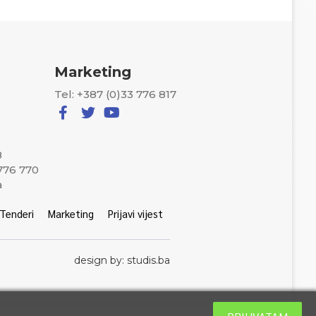
Marketing
Tel: +387 (0)33 776 817
8
 776 770
a
Tenderi
Marketing
Prijavi vijest
design by: studis.ba