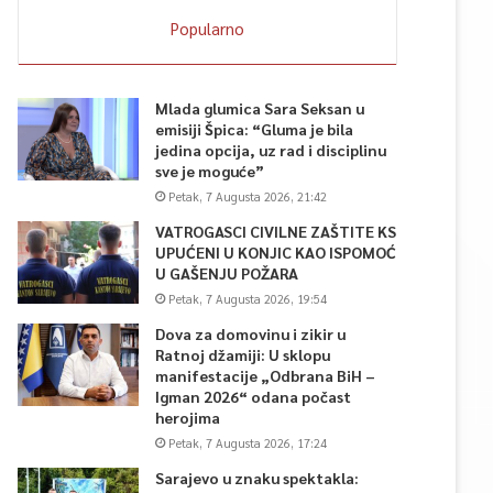
Popularno
Mlada glumica Sara Seksan u
emisiji Špica: “Gluma je bila
jedina opcija, uz rad i disciplinu
sve je moguće”
Petak, 7 Augusta 2026, 21:42
VATROGASCI CIVILNE ZAŠTITE KS
UPUĆENI U KONJIC KAO ISPOMOĆ
U GAŠENJU POŽARA
Petak, 7 Augusta 2026, 19:54
Dova za domovinu i zikir u
Ratnoj džamiji: U sklopu
manifestacije „Odbrana BiH –
Igman 2026“ odana počast
herojima
Petak, 7 Augusta 2026, 17:24
Sarajevo u znaku spektakla: