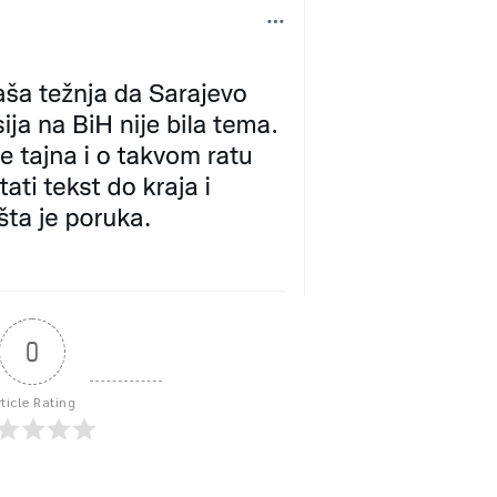
0
rticle Rating