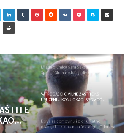
Mlada glumica Sara Seksan u emisiji
Špica: “Gluma je bila jedina opcija, uz rad
i disciplinu sve je moguće”
VATROGASCI CIVILNE ZAŠTITE KS
UPUĆENI U KONJIC KAO ISPOMOĆ U
GAŠENJU POŽARA
ZAŠTITE
KAO
Dova za domovinu i zikir u Ratnoj
džamiji: U sklopu manifestacije „Odbrana
POŽARA
BiH – Igman 2026“ odana počast