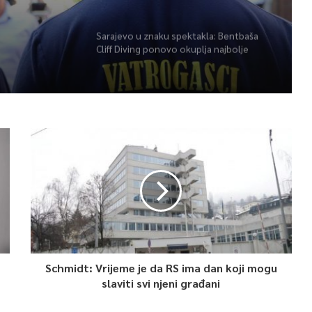
herojima
Sarajevo u znaku spektakla: Bentbaša
Cliff Diving ponovo okuplja najbolje
skakače i vrhunsku zabavu
Schmidt: Vrijeme je da RS ima dan koji mogu
slaviti svi njeni građani