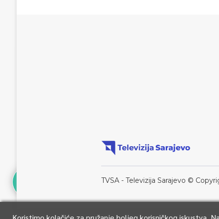
TVSA - Televizija Sarajevo © Copyri
Koristimo kolačiće za pružanje boljeg korisničkog iskustva. 