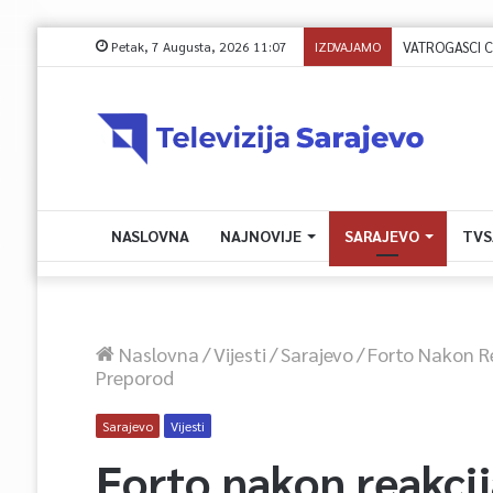
Petak, 7 Augusta, 2026 11:07
IZDVAJAMO
NASLOVNA
NAJNOVIJE
SARAJEVO
TVS
Naslovna
/
Vijesti
/
Sarajevo
/
Forto Nakon Re
Preporod
Sarajevo
Vijesti
Forto nakon reakcij