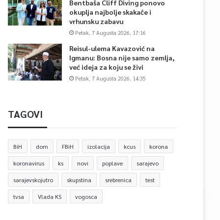
Bentbaša Cliff Diving ponovo
okuplja najbolje skakače i
vrhunsku zabavu
Petak, 7 Augusta 2026, 17:16
Reisul-ulema Kavazović na
Igmanu: Bosna nije samo zemlja,
već ideja za koju se živi
Petak, 7 Augusta 2026, 14:35
TAGOVI
BiH
dom
FBiH
izolacija
kcus
korona
koronavirus
ks
novi
poplave
sarajevo
sarajevskojutro
skupstina
srebrenica
test
tvsa
Vlada KS
vogosca