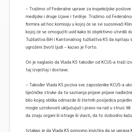
– Tražimo of Federalne uprave za inspekcijske poslove d
medijske i druge izjave i tvrdnje. Tražimo od Federaln
formira ad hoc komisiju u kojoj će se svi suosnivači Kli
kojoj će se omogućiti uvid kako bi objektivno utvrdili 
Tužilaštva BiH i Kantonalnog tužilaštva KS da ispitaju 
ugroženi životi ljudi – kazao je Forto.
On je naglasio da Vlada KS također od KCUS-a traži izv
taj izvještaj i dostave.
– Također Vlada KS poziva sve zaposlenike KCUS-a uko
liječničke struke da ta saznanja prijave prijave nadležni
bilo kojeg oblika odmazde ili štetnih posljedica pojedin
mogle uzrokovati uključujući i pravo na rad u struci. M
da znaju organi ili istrage ili vlasti, da to slobodno kaž
Istakao je da Vlada KS ponovno insistira da se uprava