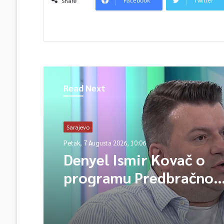
Facebook
Twitter
Share
Read Next
Sarajevo
Petak, 7 Augusta 2026, 10:06
Denyel Ismir Kovač o
programu Predbračno
savjetovanje 2026 (vide