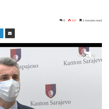
0
167
2 minutes read