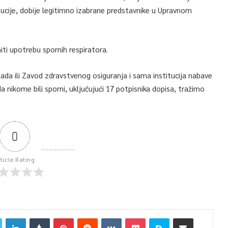
titucije, dobije legitimno izabrane predstavnike u Upravnom
niti upotrebu spornih respiratora.
lada ili Zavod zdravstvenog osiguranja i sama institucija nabave
da nikome bili sporni, uključujući 17 potpisnika dopisa, tražimo
0
rticle Rating