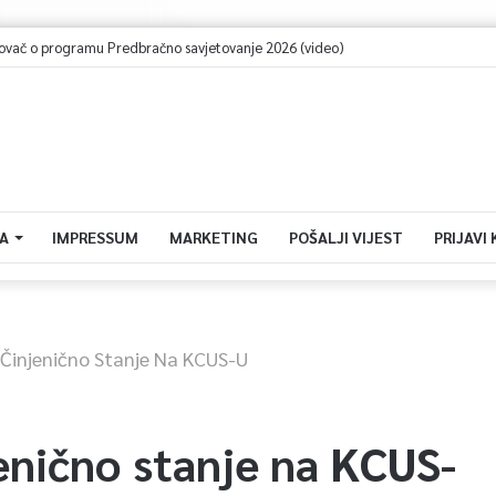
remenu tokom vikenda: “Sutra poslijepodne pljusak, nedjelja lijepa” (video)
A
IMPRESSUM
MARKETING
POŠALJI VIJEST
PRIJAVI
i Činjenično Stanje Na KCUS-U
jenično stanje na KCUS-