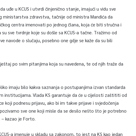
a uđe u KCUS i utvrdi činjenično stanje, imajući u vidu sve
og ministarstva zdravstva, tačnije od ministra Mandića da
ničkog centra imenovati po jednog člana, koja će biti stručna i
da su sve tvrdnje koje su došle sa KCUS-a tačne. Tražimo od
sve navode o slučaju, posebno one gdje se kaže da su bili
ještaj po svim pitanjima koja su navedena, te od njih traže da
liko imaju bilo kakva saznanja o postupanjima izvan standarda
m institucijama. Vlada KS garantuje da će u cijelosti zaštititi od
ce koji podnesu prijavu, ako bi im takve prijave i svjedočenja
i pozivamo sve one koji misle da se desilo nešto što je potrebno
u – kazao je Forto.
 KCUS-a imenuje u skladu sa zakonom, to jest na KS kao jedan