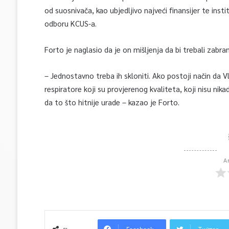
od suosnivača, kao ubjedljivo najveći finansijer te ins
odboru KCUS-a.
Forto je naglasio da je on mišljenja da bi trebali zabra
– Jednostavno treba ih skloniti. Ako postoji način da V
respiratore koji su provjerenog kvaliteta, koji nisu nika
da to što hitnije urade – kazao je Forto.
A