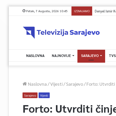
Petak, 7 Augusta, 2026 10:45
IZDVAJAMO
Damir Šantić o v
NASLOVNA
NAJNOVIJE
SARAJEVO
TVS
Naslovna
/
Vijesti
/
Sarajevo
/
Forto: Utvrdit
Sarajevo
Vijesti
Forto: Utvrditi čin