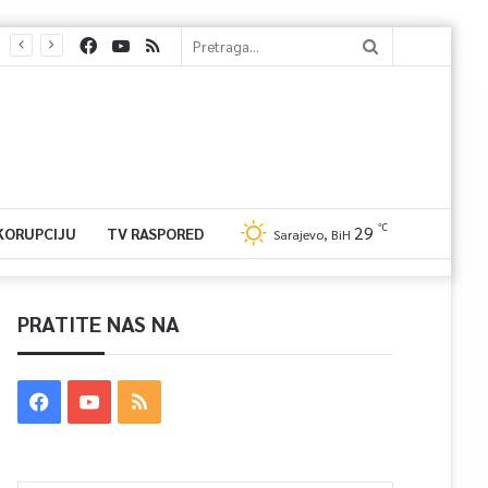
℃
29
 KORUPCIJU
TV RASPORED
Sarajevo, BiH
PRATITE NAS NA