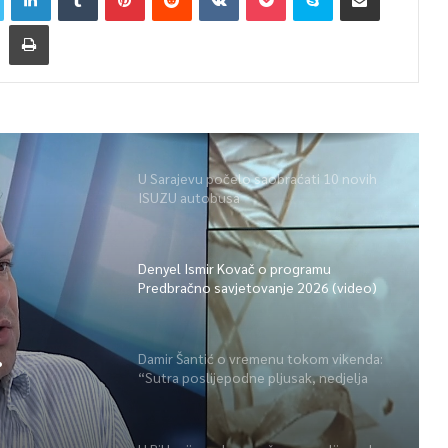
U Sarajevu počelo saobraćati 10 novih
ISUZU autobusa
Denyel Ismir Kovač o programu
Predbračno savjetovanje 2026 (video)
Damir Šantić o vremenu tokom vikenda:
“Sutra poslijepodne pljusak, nedjelja
o)
lijepa” (video)