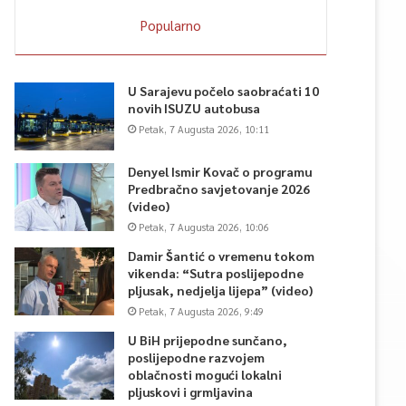
Popularno
U Sarajevu počelo saobraćati 10
novih ISUZU autobusa
Petak, 7 Augusta 2026, 10:11
Denyel Ismir Kovač o programu
Predbračno savjetovanje 2026
(video)
Petak, 7 Augusta 2026, 10:06
Damir Šantić o vremenu tokom
vikenda: “Sutra poslijepodne
pljusak, nedjelja lijepa” (video)
Petak, 7 Augusta 2026, 9:49
U BiH prijepodne sunčano,
poslijepodne razvojem
oblačnosti mogući lokalni
pljuskovi i grmljavina