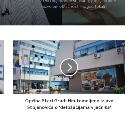
U BiH prijepodne sunčano, poslijepodne
razvojem oblačnosti mogući lokalni
pljuskovi i grmljavina
Općina Stari Grad: Neutemeljene izjave
Stojanovića o 'deložacijama vijećnika'