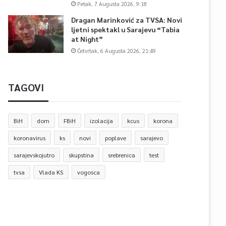
Petak, 7 Augusta 2026, 9:18
Dragan Marinković za TVSA: Novi
ljetni spektakl u Sarajevu “Tabia
at Night”
Četvrtak, 6 Augusta 2026, 21:49
TAGOVI
BiH
dom
FBiH
izolacija
kcus
korona
koronavirus
ks
novi
poplave
sarajevo
sarajevskojutro
skupstina
srebrenica
test
tvsa
Vlada KS
vogosca