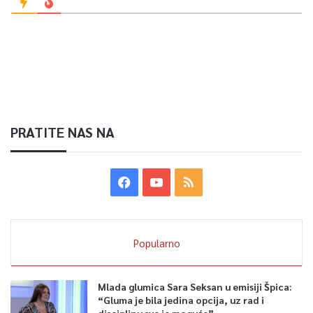
PRATITE NAS NA
Popularno
Mlada glumica Sara Seksan u emisiji Špica:
“Gluma je bila jedina opcija, uz rad i
disciplinu sve je moguće”