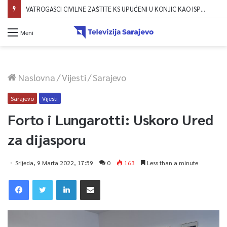
VATROGASCI CIVILNE ZAŠTITE KS UPUĆENI U KONJIC KAO ISPOMOĆ U GAŠENJU POŽARA
Meni
Naslovna
/
Vijesti
/
Sarajevo
Sarajevo
Vijesti
Forto i Lungarotti: Uskoro Ured
za dijasporu
Srijeda, 9 Marta 2022, 17:59
0
163
Less than a minute