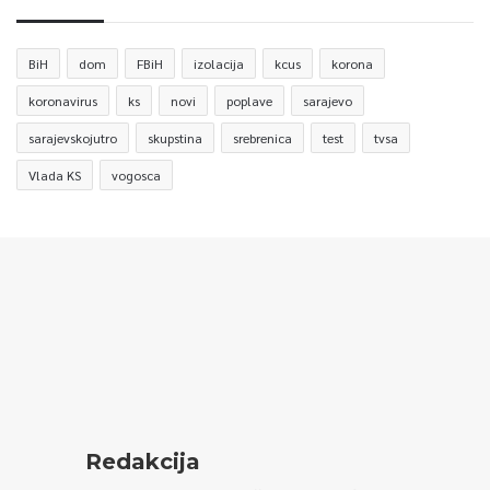
BiH
dom
FBiH
izolacija
kcus
korona
koronavirus
ks
novi
poplave
sarajevo
sarajevskojutro
skupstina
srebrenica
test
tvsa
Vlada KS
vogosca
Redakcija