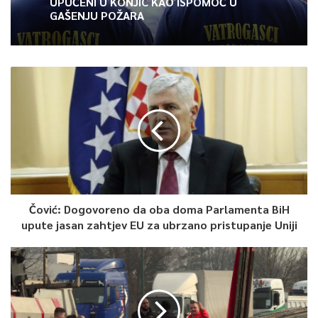
UPUĆENI U KONJIC KAO ISPOMOĆ U
GAŠENJU POŽARA
Čović: Dogovoreno da oba doma Parlamenta BiH
upute jasan zahtjev EU za ubrzano pristupanje Uniji