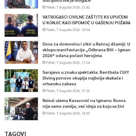
Petak, 7 Augusta 2026, 21:42
VATROGASCI CIVILNE ZAŠTITE KS UPUĆENI
U KONJIC KAO ISPOMOĆ U GAŠENJU POŽARA
Petak, 7 Augusta 2026, 19:54
Dova za domovinu i zikir u Ratnoj džamiji: U
sklopu manifestacije „Odbrana BiH – Igman
2026“ odana počast herojima
Petak, 7 Augusta 2026, 17:24
Sarajevo u znaku spektakla: Bentbaša Cliff
Diving ponovo okuplja najbolje skakače i
vrhunsku zabavu
Petak, 7 Augusta 2026, 17:16
Reisul-ulema Kavazović na Igmanu: Bosna
nije samo zemlja, već ideja za koju se živi
Petak, 7 Augusta 2026, 14:35
TAGOVI