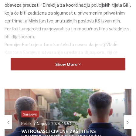
obaveza preuzeti i Direkcija za koordinaciju policijskih tijela BiH,
koja će biti zadužena za sigurnost u privremenim prihvatnim
centrima, a Ministarstvo unutrašnjih poslova KS izvan njih.
Forto i Lungarotti razgovarali su i o mogućnostima saradnje s
bh. dijasporom.
Premijer Forto je u tom kontekstu naveo da je cilj Vlade
Kantona Sarajevo
otvaranje ureda za dijasporu
, čiji će
djelokrug biti definiran kroz direktne zahtjeve predstavnika
Show More
dijaspore.
0
Article Rating
Sarajevo
Petak, 7 Augusta 2026, 19:54
VATROGASCI CIVILNE ZAŠTITE KS