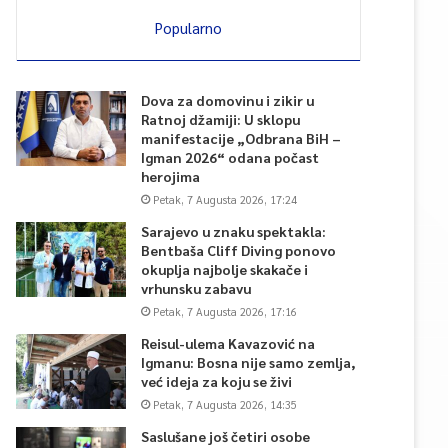
Popularno
Dova za domovinu i zikir u
Ratnoj džamiji: U sklopu
manifestacije „Odbrana BiH –
Igman 2026“ odana počast
herojima
Petak, 7 Augusta 2026, 17:24
Sarajevo u znaku spektakla:
Bentbaša Cliff Diving ponovo
okuplja najbolje skakače i
vrhunsku zabavu
Petak, 7 Augusta 2026, 17:16
Reisul-ulema Kavazović na
Igmanu: Bosna nije samo zemlja,
već ideja za koju se živi
Petak, 7 Augusta 2026, 14:35
Saslušane još četiri osobe