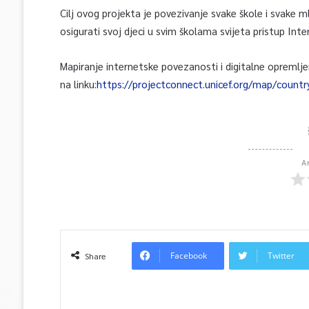
Cilj ovog projekta je povezivanje svake škole i svake 
osigurati svoj djeci u svim školama svijeta pristup Inte
Mapiranje internetske povezanosti i digitalne opremljen
na linku:
https://projectconnect.unicef.org/map/countr
A
Facebook
Twitter
Share