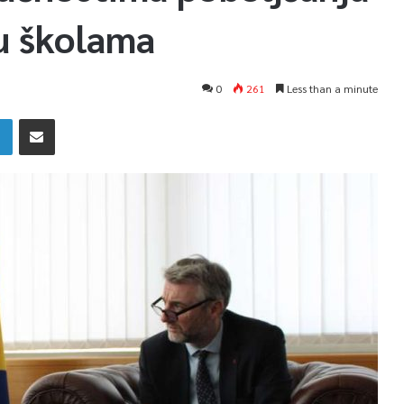
 u školama
0
261
Less than a minute