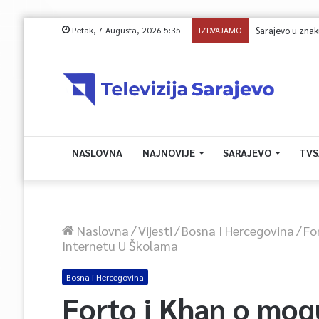
Petak, 7 Augusta, 2026 5:35
IZDVAJAMO
NASLOVNA
NAJNOVIJE
SARAJEVO
TVS
Naslovna
/
Vijesti
/
Bosna I Hercegovina
/
Fo
Internetu U Školama
Bosna i Hercegovina
Forto i Khan o mog