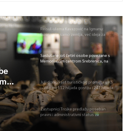
Reisul-ulema Kavazović na Igmanu:
Bosna nije samo zemlja, već ideja za
koju se živi
Saslušane još četiri osobe povezane s
Memorijalnim centrom Srebrenica, na
spisku ukupno 26
obe
im
Juli donio rast turističkog prometa u KS
– Više od 112 hiljada gostiju i 241 hiljada
 spisku
noćenja
Zastupnici Trojke predlažu poseban
pravni i administrativni status za
Memorijalni centar Srebrenica