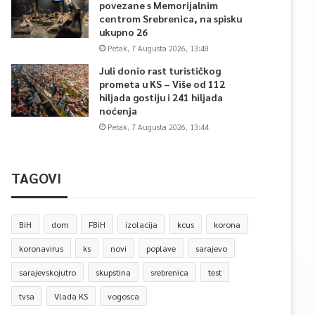
povezane s Memorijalnim
centrom Srebrenica, na spisku
ukupno 26
Petak, 7 Augusta 2026, 13:48
Juli donio rast turističkog
prometa u KS – Više od 112
hiljada gostiju i 241 hiljada
noćenja
Petak, 7 Augusta 2026, 13:44
TAGOVI
BiH
dom
FBiH
izolacija
kcus
korona
koronavirus
ks
novi
poplave
sarajevo
sarajevskojutro
skupstina
srebrenica
test
tvsa
Vlada KS
vogosca