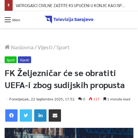
VATROGASCI CIVILNE ZAŠTITE KS UPUĆENI U KONJIC KAO ISPOMOĆ U GAŠENJU POŽARA
Meni
Naslovna
/
Vijesti
/
Sport
Sport
Vijesti
FK Željezničar će se obratiti
UEFA-i zbog sudijskih propusta
Ponedjeljak, 22 Septembra 2025, 17:52
0
117
1 minute read