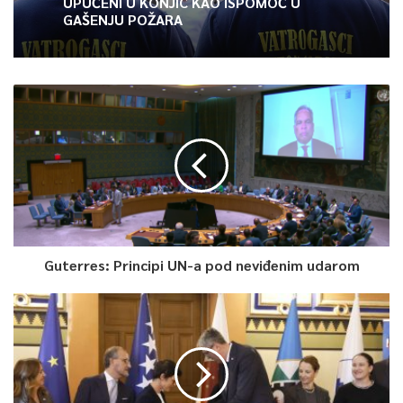
UPUĆENI U KONJIC KAO ISPOMOĆ U
GAŠENJU POŽARA
Guterres: Principi UN-a pod neviđenim udarom