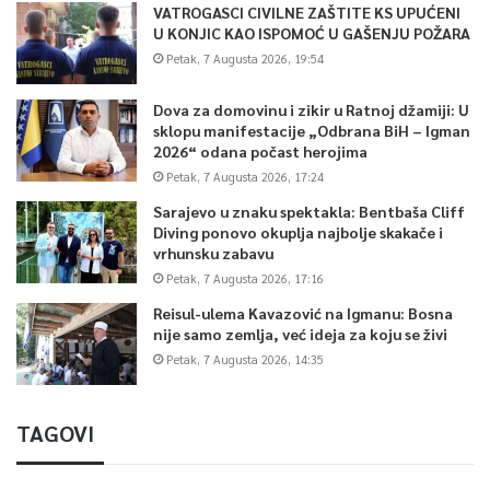
VATROGASCI CIVILNE ZAŠTITE KS UPUĆENI
U KONJIC KAO ISPOMOĆ U GAŠENJU POŽARA
Petak, 7 Augusta 2026, 19:54
Dova za domovinu i zikir u Ratnoj džamiji: U
sklopu manifestacije „Odbrana BiH – Igman
2026“ odana počast herojima
Petak, 7 Augusta 2026, 17:24
Sarajevo u znaku spektakla: Bentbaša Cliff
Diving ponovo okuplja najbolje skakače i
vrhunsku zabavu
Petak, 7 Augusta 2026, 17:16
Reisul-ulema Kavazović na Igmanu: Bosna
nije samo zemlja, već ideja za koju se živi
Petak, 7 Augusta 2026, 14:35
TAGOVI