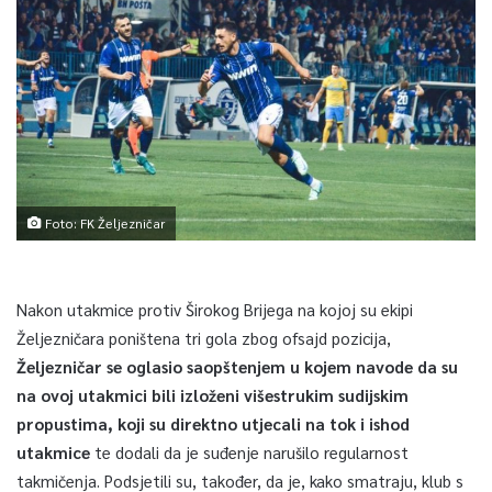
Foto: FK Željezničar
Nakon utakmice protiv Širokog Brijega na kojoj su ekipi
Željezničara poništena tri gola zbog ofsajd pozicija,
Željezničar se oglasio saopštenjem u kojem navode da su
na ovoj utakmici bili izloženi višestrukim sudijskim
propustima, koji su direktno utjecali na tok i ishod
utakmice
te dodali da je suđenje narušilo regularnost
takmičenja. Podsjetili su, također, da je, kako smatraju, klub s