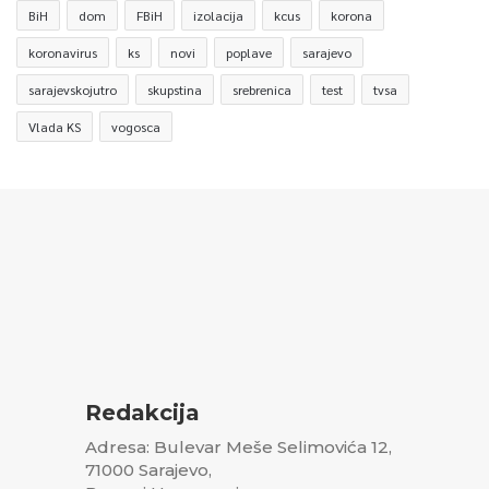
BiH
dom
FBiH
izolacija
kcus
korona
koronavirus
ks
novi
poplave
sarajevo
sarajevskojutro
skupstina
srebrenica
test
tvsa
Vlada KS
vogosca
Redakcija
Adresa: Bulevar Meše Selimovića 12,
71000 Sarajevo,