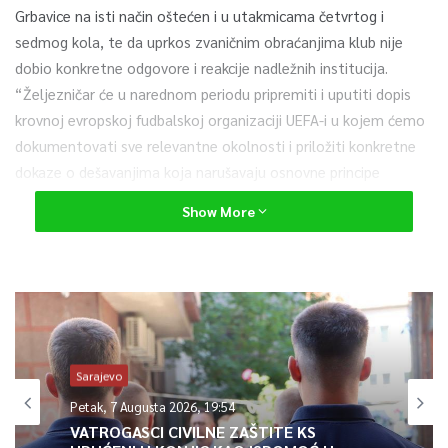
Grbavice na isti način oštećen i u utakmicama četvrtog i
sedmog kola, te da uprkos zvaničnim obraćanjima klub nije
dobio konkretne odgovore i reakcije nadležnih institucija.
“Željezničar će u narednom periodu pripremiti i uputiti dopis
krovnoj evropskoj fudbalskoj organizaciji UEFA-i u kojem ćemo
dokumentovati sve relevantne okolnosti i priložiti konkretne
dokaze o dešavanjima koja narušavaju osnovne principe
sportskog takmičenja”, najavili su. U međuvremenu,
NS BiH se
Show More
oglasio nakon spornih odluka na meču Široki Brijeg –
Željezničar. Analizom sudijskih odluka
utvrdili su kako su sve
odluke ispravne i da su golovi opravdano poništeni, poručuju iz
krovne kuće bh nogometa.
0
Sarajevo
Petak, 7 Augusta 2026, 19:54
Article Rating
VATROGASCI CIVILNE ZAŠTITE KS