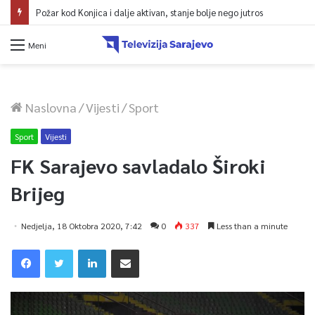
Požar kod Konjica i dalje aktivan, stanje bolje nego jutros
Meni
Naslovna
/
Vijesti
/
Sport
Sport
Vijesti
FK Sarajevo savladalo Široki
Brijeg
Nedjelja, 18 Oktobra 2020, 7:42
0
337
Less than a minute