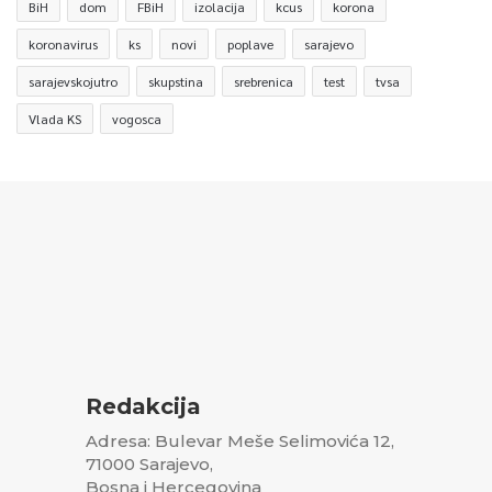
BiH
dom
FBiH
izolacija
kcus
korona
koronavirus
ks
novi
poplave
sarajevo
sarajevskojutro
skupstina
srebrenica
test
tvsa
Vlada KS
vogosca
Redakcija
Adresa: Bulevar Meše Selimovića 12,
71000 Sarajevo,
Bosna i Hercegovina