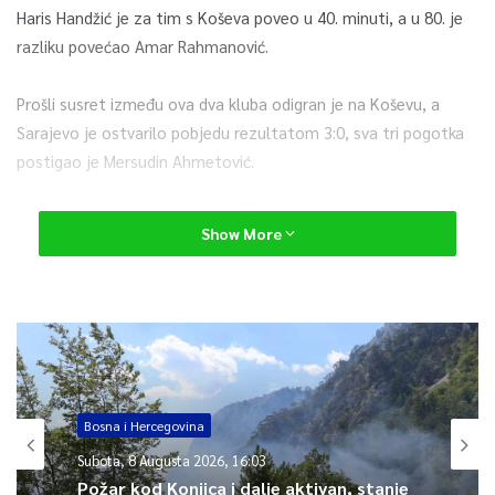
Haris Handžić je za tim s Koševa poveo u 40. minuti, a u 80. je
razliku povećao Amar Rahmanović.
Prošli susret između ova dva kluba odigran je na Koševu, a
Sarajevo je ostvarilo pobjedu rezultatom 3:0, sva tri pogotka
postigao je Mersudin Ahmetović.
0
Show More
Article Rating
Bosna i Hercegovina
Subota, 8 Augusta 2026, 16:03
Požar kod Konjica i dalje aktivan, stanje