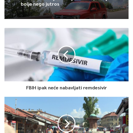
bolje nego jutros
FBIH ipak neće nabavljati remdesivir