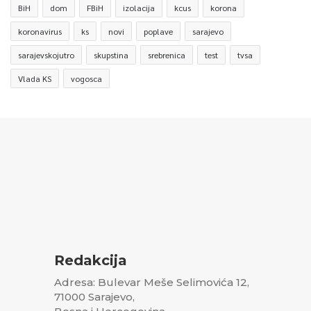
BiH
dom
FBiH
izolacija
kcus
korona
koronavirus
ks
novi
poplave
sarajevo
sarajevskojutro
skupstina
srebrenica
test
tvsa
Vlada KS
vogosca
Redakcija
Adresa: Bulevar Meše Selimovića 12,
71000 Sarajevo,