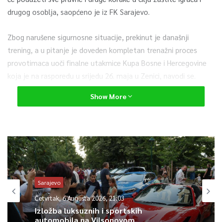
drugog osoblja, saopćeno je iz FK Sarajevo.
Zbog narušene sigurnosne situacije, prekinut je današnji
trening, a u pitanje je doveden kompletan trenažni proces
provotimaca uoči finalne utakmice Kupa Bosne i Hercegovine
koja je na rasporedu u srijedu 26. maja u Zenici, navodi se.
Show More
– Rukovodstvo FK Sarajevo svjesno je nezadovoljstva navijača
uslijed konačnog rezultata u okviru m:tel Premijer lige Bosne i
Hercegovine, te razumije i podržava svaki vid konstruktivne
kritke, ali huliganstvo i fizički obračun sa bilo kim nije dopustiv
– saopćeno je.
Sarajevo
0
Četvrtak, 6 Augusta 2026, 21:03
Article Rating
Izložba luksuznih i sportskih
automobila na Vilsonovom