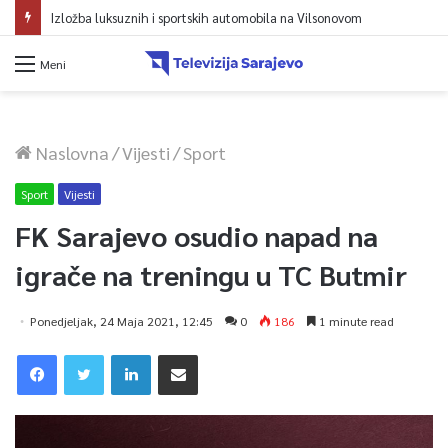
Izložba luksuznih i sportskih automobila na Vilsonovom
Meni
Naslovna
/
Vijesti
/
Sport
Sport
Vijesti
FK Sarajevo osudio napad na
igrače na treningu u TC Butmir
Ponedjeljak, 24 Maja 2021, 12:45
0
186
1 minute read