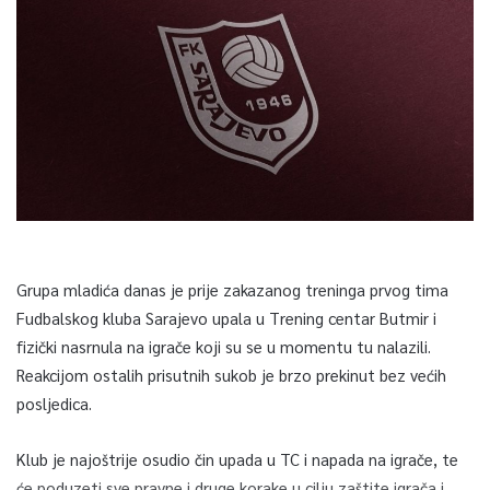
Grupa mladića danas je prije zakazanog treninga prvog tima
Fudbalskog kluba Sarajevo upala u Trening centar Butmir i
fizički nasrnula na igrače koji su se u momentu tu nalazili.
Reakcijom ostalih prisutnih sukob je brzo prekinut bez većih
posljedica.
Klub je najoštrije osudio čin upada u TC i napada na igrače, te
će poduzeti sve pravne i druge korake u cilju zaštite igrača i