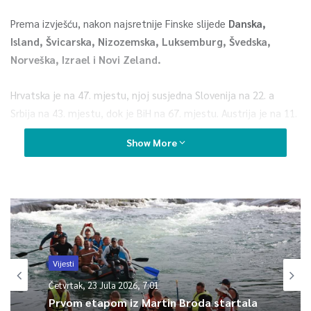
Prema izvješću, nakon najsretnije Finske slijede
Danska,
Island, Švicarska, Nizozemska, Luksemburg, Švedska,
Norveška, Izrael i Novi Zeland.
Hrvatska je na 47. mjestu, njoj susjedna Slovenija na 22. a
Srbija na 43. mjestu, dok je BiH na 67. mjestu. Austrija je na 11.
mjestu, Njemačka na 14., 15. mjesto ide Kanadi, a Sjedinjene
Show More
Države su na 16. mjestu.
Na dnu popisa više od 150 zemalja nalazi se Afganistan,
Libanon i Venezuela, prenosi Hina.
0
Vijesti
Article Rating
Četvrtak, 23 Jula 2026, 7:01
Prvom etapom iz Martin Broda startala