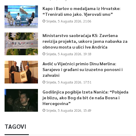
Kapo i Barlov o medaljama iz Hrvatske:
“Trenirali smo jako. Vjerovali smo”
Srijeda, 5 Augusta 2026, 21:06
Ministarstvo saobraćaja KS: Završena
revizija projekta, uskoro javna nabavka za
obnovu mosta u ulici Ive Andrića
Srijeda, 5 Augusta 2026, 19:18
Avdić u Vijećnici primio Dinu Merlina:
Sarajevo i građani su izuzetno ponosni i
zahvalni
Srijeda, 5 Augusta 2026, 17:51
Godišnjica pogibije Izeta Nanića: “Pobjeda
je blizu, ako Bog da bit će naša Bosna i
Hercegovina”
Srijeda, 5 Augusta 2026, 15:49
TAGOVI