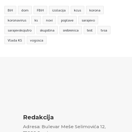
BiH
dom
FBiH
izolacija
kcus
korona
koronavirus
ks
novi
poplave
sarajevo
sarajevskojutro
skupstina
srebrenica
test
tvsa
Vlada KS
vogosca
Redakcija
Adresa: Bulevar Meše Selimovića 12,