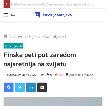
Ministarstvo saobraćaja KS: Završena revizija projekta, uskoro javna nabavka za obnovu mosta u ulici Ive Andrića
Meni
Naslovna
/
Vijesti
/
Zanimljivosti
Zanimljivosti
Finska peti put zaredom
najsretnija na svijetu
Subota, 19 Marta 2022, 7:59
0
149
Less than a minute