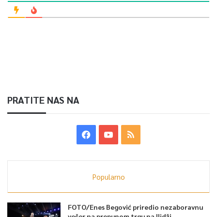
PRATITE NAS NA
Popularno
FOTO/Enes Begović priredio nezaboravnu
večer na prepunom trgu na Ilidži