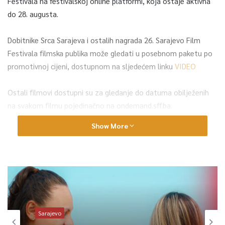
Festivala na festivalskoj online platformi, koja ostaje aktivna
do 28. augusta.
Dobitnike Srca Sarajeva i ostalih nagrada 26. Sarajevo Film
Festivala filmska publika može gledati u posebnom paketu po
promotivnoj cijeni, dostupnom na sljedećem linku
VIDEO
Ostali filmovi dostupni su za gledanje do datuma obilježenih
na svakom filmu pojedinačno na ondemand.sff.ba.
Show More
Dva bh. filma ostaju dostupna za gledaoce iz cijelog svijeta do
28. augusta: film “Koncentriši se, baba”, scenariste i reditelja
Pjera Žalice, čijom je svjetskom premijerom otvoren 26.
Sarajevo Film Festival, i film “Pun mjesec” reditelja Nermina
Hamzagića.
Sarajevo
0