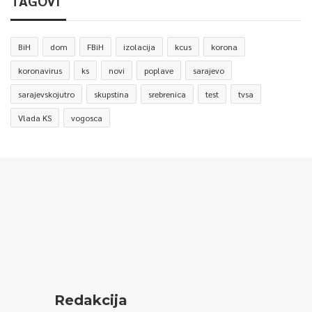
TAGOVI
BiH
dom
FBiH
izolacija
kcus
korona
koronavirus
ks
novi
poplave
sarajevo
sarajevskojutro
skupstina
srebrenica
test
tvsa
Vlada KS
vogosca
Redakcija