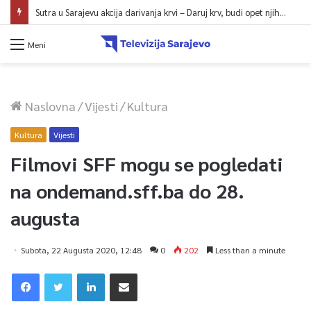
Sutra u Sarajevu akcija darivanja krvi – Daruj krv, budi opet njihov heroj
Meni
Naslovna
/
Vijesti
/
Kultura
Kultura
Vijesti
Filmovi SFF mogu se pogledati
na ondemand.sff.ba do 28.
augusta
Subota, 22 Augusta 2020, 12:48
0
202
Less than a minute