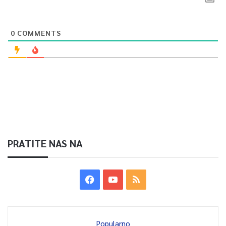
sakladno Zakonu o zdravstvenoj zaštiti, saopćeno je iz
Kabineta ministra.
0
COMMENTS
0
Article Rating
PRATITE NAS NA
Popularno