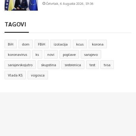
Četvrtak, 6 Augusta 2026, 19:36
TAGOVI
BiH
dom
FBiH
izolacija
kcus
korona
koronavirus
ks
novi
poplave
sarajevo
sarajevskojutro
skupstina
srebrenica
test
tvsa
Vlada KS
vogosca