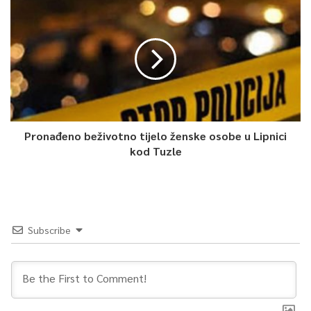
Gavrankapetanovića radi čega ističemo da je odluka ministra
Rimca isključivo pravne prirode, a nikako motivirana političkim ili
bilo kojim drugim pritiscima i razlozima.
Nadalje napominjemo da niti jednim propisom nije definiran rok
za davanje saglasnosti za izbor generalnog direktora, a kako
se špekuliralo u javnosti. S tim u vezi, treba uzeti u obzir i da je
dokumentacija tražena od Upravnog vijeća KCUS-a
Pronađeno beživotno tijelo ženske osobe u Lipnici
kod Tuzle
kompletirana tek 09.02.2024. godine.
Posebno naglašavamo da rad i funkcioniranje Kliničkog centra
Univerziteta u Sarajevu niti u jednom trenutku nisu ugroženi, s
obzirom na to da još traje mandat privremenog Upravnog
Subscribe
vijeća i v.d. direktora.
Daljnja procedura, nakon nedavanja saglasnosti na imenovanje
generalnog direktora, u nadležnosti je Upravnog vijeća KCUS-a,