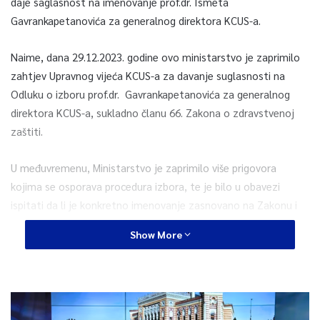
daje saglasnost na imenovanje prof.dr. Ismeta
Gavrankapetanovića za generalnog direktora KCUS-a.
Naime, dana 29.12.2023. godine ovo ministarstvo je zaprimilo
zahtjev Upravnog vijeća KCUS-a za davanje suglasnosti na
Odluku o izboru prof.dr. Gavrankapetanovića za generalnog
direktora KCUS-a, sukladno članu 66. Zakona o zdravstvenoj
zaštiti.
U međuvremenu, Ministarstvo je zaprimilo više prigovora
kojima se osporava procedura izbora, te je bilo u obavezi
ispitati da li je konkretno imenovanje zasnovano na Zakonu i
propisima donijetim na temelju Zakona.
Show More
U cilju zakonitog i transparentnog postupanja u postupku
izdavanja saglasnosti, Ministarstvo je zatražilo od Upravnog
vijeća KCUS-a da dostavi kompletnu dokumentaciju, vezano za
konkurs, prijave i dokumentaciju kandidata, zapisnike i ostalo,