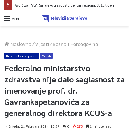
Avdić za TVSA: Sarajevo u avgustu centar regiona: Stižu lideri evropskih gradova
Meni
Naslovna
/
Vijesti
/
Bosna I Hercegovina
Bosna i Hercegovina
Vijesti
Federalno ministarstvo
zdravstva nije dalo saglasnost za
imenovanje prof. dr.
Gavrankapetanovića za
generalnog direktora KCUS-a
Srijeda, 21 Februara 2024, 15:59
0
273
1 minute read