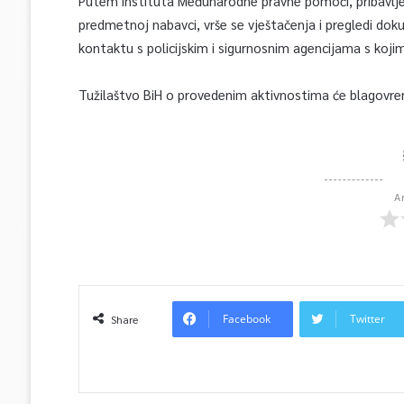
Putem instituta Međunarodne pravne pomoći, pribavljeni 
predmetnoj nabavci, vrše se vještačenja i pregledi dok
kontaktu s policijskim i sigurnosnim agencijama s koji
Tužilaštvo BiH o provedenim aktivnostima će blagovrem
A
Facebook
Twitter
Share