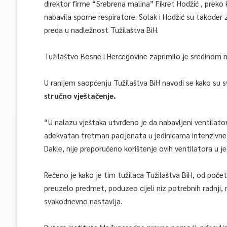
direktor firme “Srebrena malina” Fikret Hodžić , preko
nabavila sporne respiratore. Solak i Hodžić su također 
preda u nadležnost Tužilaštva BiH.
Tužilaštvo Bosne i Hercegovine zaprimilo je sredinom 
U ranijem saopćenju Tužilaštva BiH navodi se kako su sv
stručno vještačenje.
“U nalazu vještaka utvrđeno je da nabavljeni ventilato
adekvatan tretman pacijenata u jedinicama intenzivne 
Dakle, nije preporučeno korištenje ovih ventilatora u j
Rečeno je kako je tim tužilaca Tužilaštva BiH, od poče
preuzelo predmet, poduzeo cijeli niz potrebnih radnji, 
svakodnevno nastavlja.