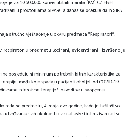
 koje je za 10.500.000 konvertibilnih maraka (KM) CZ FBiH
zadržani u prostorijama SIPA-e, a danas se očekuje da ih SIPA
maja stručno vještačenje u okviru predmeta ”Respiratori“.
i respiratori u
predmetu locirani, evidentirani i izvršeno je
ri ne posjeduju ni minimum potrebnih bitnih karakteristika za
terapije, među koje spadaju pacijenti oboljeli od COVID-19.
edinicama intenzivne terapije”, navodi se u saopćenju.
tka rada na predmetu, 4. maja ove godine, kada je tužilaštvo
na utvrđivanju svih okolnosti ove nabavke i intenzivan rad se