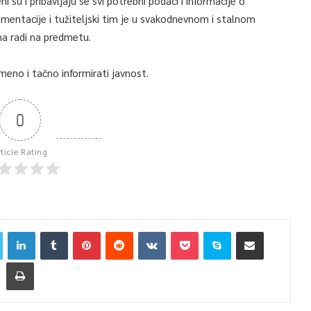
su i pribavljaju se svi potrebni podaci i informacije o
umentacije i tužiteljski tim je u svakodnevnom i stalnom
ma radi na predmetu.
eno i tačno informirati javnost.
0
rticle Rating