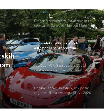
Dragan Marinković za TVSA: Novi ljetni
spektakl u Sarajevu “Tabia at Night”
Izložba luksuznih i sportskih
automobila na Vilsonovom
tskih
vom
Avdić za TVSA: Sarajevo u avgustu
centar regiona: Stižu lideri evropskih
gradova
Općina Centar: Objavljen javni poziv
organizacijama civilnog društva 2026