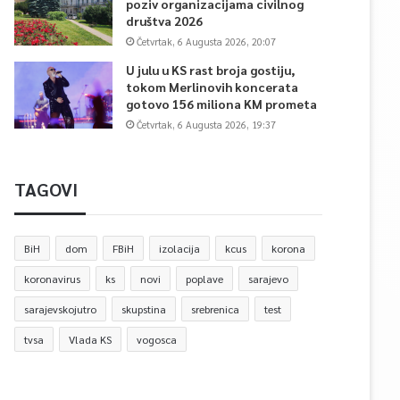
poziv organizacijama civilnog
društva 2026
Četvrtak, 6 Augusta 2026, 20:07
U julu u KS rast broja gostiju,
tokom Merlinovih koncerata
gotovo 156 miliona KM prometa
Četvrtak, 6 Augusta 2026, 19:37
TAGOVI
BiH
dom
FBiH
izolacija
kcus
korona
koronavirus
ks
novi
poplave
sarajevo
sarajevskojutro
skupstina
srebrenica
test
tvsa
Vlada KS
vogosca