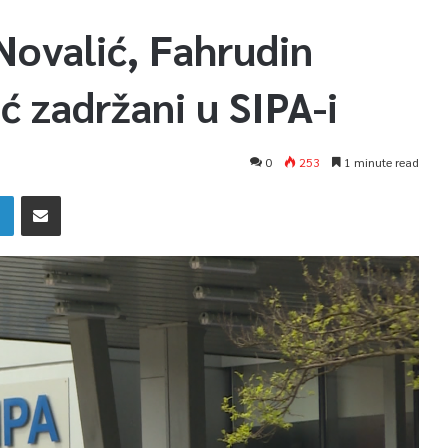
Novalić, Fahrudin
ć zadržani u SIPA-i
0
253
1 minute read