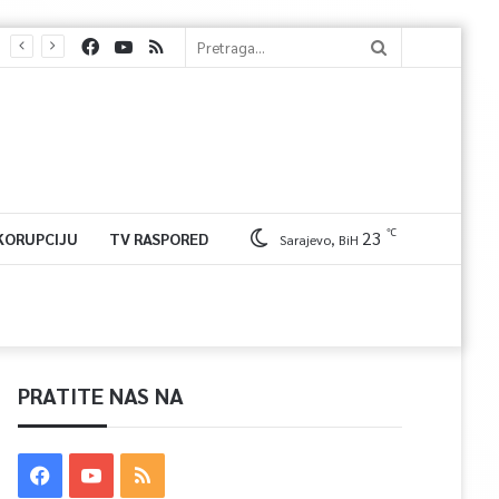
℃
23
 KORUPCIJU
TV RASPORED
Sarajevo, BiH
PRATITE NAS NA