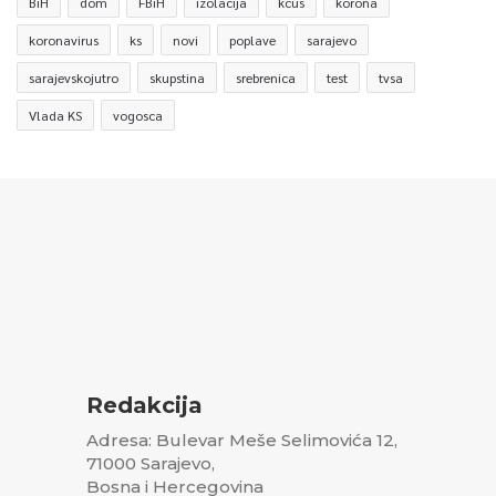
BiH
dom
FBiH
izolacija
kcus
korona
koronavirus
ks
novi
poplave
sarajevo
sarajevskojutro
skupstina
srebrenica
test
tvsa
Vlada KS
vogosca
Redakcija
Adresa: Bulevar Meše Selimovića 12,
71000 Sarajevo,
Bosna i Hercegovina