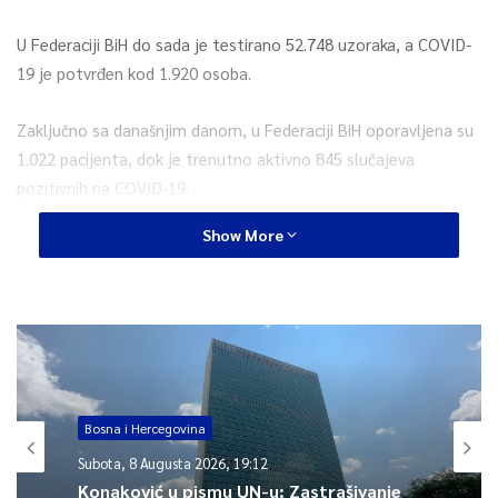
U Federaciji BiH do sada je testirano 52.748 uzoraka, a COVID-
19 je potvrđen kod 1.920 osoba.
Zaključno sa današnjim danom, u Federaciji BiH oporavljena su
1.022 pacijenta, dok je trenutno aktivno 845 slučajeva
pozitivnih na COVID-19.
Show More
Od 53 potvrđena smrtna ishoda u Federaciji BiH, 34 osobe su
muškog spola (64.15 posto) i 19 ženskog spola (35,85 posto).
Što se tiče starosne strukture, 35 preminulih pacijenata (66.04
posto) je imalo preko 65 godina.
0
Bosna i Hercegovina
Article Rating
Subota, 8 Augusta 2026, 19:12
Konaković u pismu UN-u: Zastrašivanje