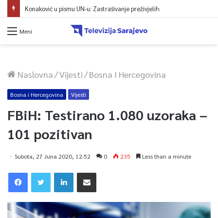
Konaković u pismu UN-u: Zastrašivanje preživjelih
Meni
Naslovna
/
Vijesti
/
Bosna I Hercegovina
Bosna i Hercegovina
Vijesti
FBiH: Testirano 1.080 uzoraka –
101 pozitivan
Subota, 27 Juna 2020, 12:52
0
235
Less than a minute