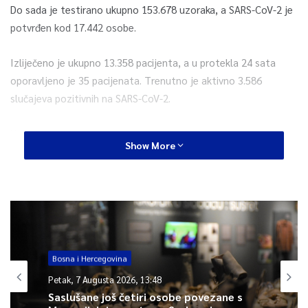
Do sada je testirano ukupno 153.678 uzoraka, a SARS-CoV-2 je
potvrđen kod 17.442 osobe.
Izliječeno je ukupno 13.358 pacijenta, a u protekla 24 sata
oporavljeno je 35 pacijenata. Trenutno je aktivno 3.586
slučajeva pozitivnih na SARS-CoV-2.
U protekla 24 sata preminula je jedna žena iz Travnika.
Show More
Ukupan broj smrtnih ishoda na području Federacije BiH je 498, i
to 327 muškaraca i 171 žena.
0
Bosna i Hercegovina
Article Rating
Petak, 7 Augusta 2026, 13:48
Saslušane još četiri osobe povezane s