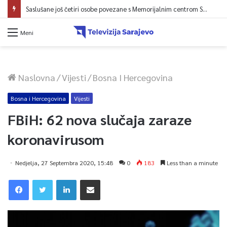
Saslušane još četiri osobe povezane s Memorijalnim centrom Srebrenica, na spisku ukupno 26
Meni
Naslovna
/
Vijesti
/
Bosna I Hercegovina
Bosna i Hercegovina
Vijesti
FBiH: 62 nova slučaja zaraze
koronavirusom
Nedjelja, 27 Septembra 2020, 15:48
0
183
Less than a minute