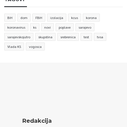
BiH
dom
FBiH
izolacija
kcus
korona
koronavirus
ks
novi
poplave
sarajevo
sarajevskojutro
skupstina
srebrenica
test
tvsa
Vlada KS
vogosca
Redakcija