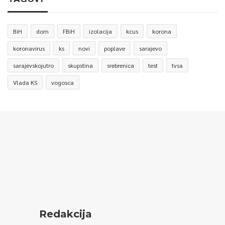
BiH
dom
FBiH
izolacija
kcus
korona
koronavirus
ks
novi
poplave
sarajevo
sarajevskojutro
skupstina
srebrenica
test
tvsa
Vlada KS
vogosca
Redakcija