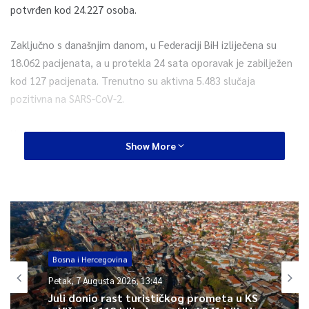
potvrđen kod 24.227 osoba.
Zaključno s današnjim danom, u Federaciji BiH izliječena su
18.062 pacijenata, a u protekla 24 sata oporavak je zabilježen
kod 127 pacijenata. Trenutno su aktivna 5.483 slučaja
pozitivna na SARS-CoV-2.
U protekla 24 sata Zavodu za javno zdravstvo Federacije BiH
Show More
prijavljeno je 17 novih smrtnih ishoda.
S današnjim danom, ukupan broj smrtnih ishoda na području
Federacije BiH je 682, i to 456 muškaraca i 226 žena.
0
Bosna i Hercegovina
Petak, 7 Augusta 2026, 13:44
Article Rating
Juli donio rast turističkog prometa u KS