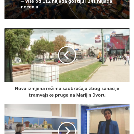
– Više od 112 hiljada gostiju i 241 hiljada
noćenja
Nova izmjena režima saobraćaja zbog sanacije
tramvajske pruge na Marijin Dvoru