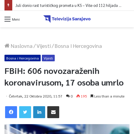
Juli donio rast turističkog prometa u KS – Više od 112 hiljada gostiju i 241 hiljada noćenja
Meni
Naslovna
/
Vijesti
/
Bosna I Hercegovina
Bosna i Hercegovina
Vijesti
FBiH: 606 novozaraženih
koronavirusom, 17 osoba umrlo
Četvrtak, 22 Oktobra 2020, 11:57
0
195
Less than a minute