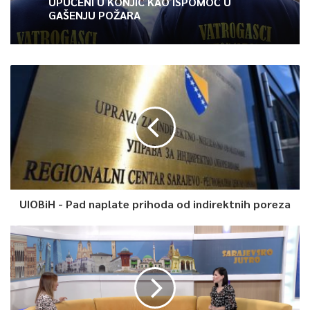
UPUĆENI U KONJIC KAO ISPOMOĆ U
GAŠENJU POŽARA
0
Article Rating
UIOBiH - Pad naplate prihoda od indirektnih poreza