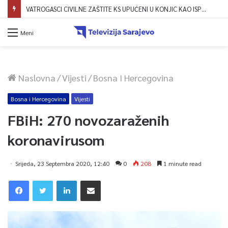
VATROGASCI CIVILNE ZAŠTITE KS UPUĆENI U KONJIC KAO ISPOMOĆ U GAŠENJU POŽARA
Meni
Naslovna
/
Vijesti
/
Bosna I Hercegovina
Bosna i Hercegovina
Vijesti
FBiH: 270 novozaraženih
koronavirusom
Srijeda, 23 Septembra 2020, 12:40
0
208
1 minute read