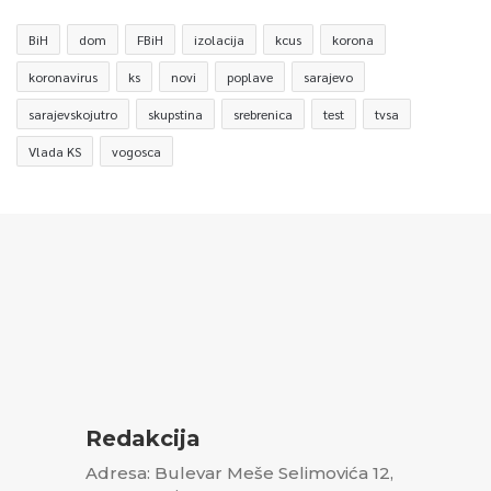
BiH
dom
FBiH
izolacija
kcus
korona
koronavirus
ks
novi
poplave
sarajevo
sarajevskojutro
skupstina
srebrenica
test
tvsa
Vlada KS
vogosca
Redakcija
Adresa: Bulevar Meše Selimovića 12,