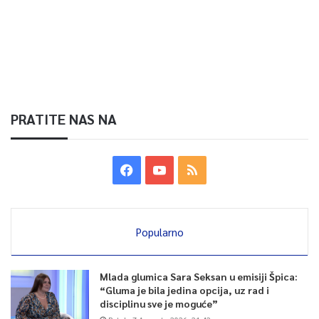
PRATITE NAS NA
Popularno
Mlada glumica Sara Seksan u emisiji Špica:
“Gluma je bila jedina opcija, uz rad i
disciplinu sve je moguće”