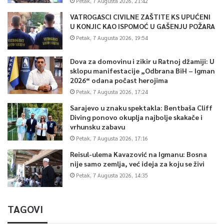
Petak, 7 Augusta 2026, 21:42
VATROGASCI CIVILNE ZAŠTITE KS UPUĆENI
U KONJIC KAO ISPOMOĆ U GAŠENJU POŽARA
Petak, 7 Augusta 2026, 19:54
Dova za domovinu i zikir u Ratnoj džamiji: U
sklopu manifestacije „Odbrana BiH – Igman
2026“ odana počast herojima
Petak, 7 Augusta 2026, 17:24
Sarajevo u znaku spektakla: Bentbaša Cliff
Diving ponovo okuplja najbolje skakače i
vrhunsku zabavu
Petak, 7 Augusta 2026, 17:16
Reisul-ulema Kavazović na Igmanu: Bosna
nije samo zemlja, već ideja za koju se živi
Petak, 7 Augusta 2026, 14:35
TAGOVI