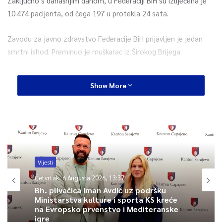
Zaključno s današnjim danom, u Federaciji BiH su izliječena je
10.474 pacijenta, od čega 197 u protekla 24 sata.
Zavodu za javno zdravstvo Federacije BiH prijavljen je jedan
smrtni ishod. Preminuo je muškarac iz Širokog Brijega.
S današnjim danom, ukupan broj smrtnih ishoda na području
Show More
Federacije BiH je 400, od čega su 262 osobe muškog i 138
osoba ženskog spola.
0
Article Rating
Vijesti
Četvrtak, 6 Augusta 2026, 13:37
Bh. plivačica Iman Avdić uz podršku
Ministarstva kulture i sporta KS kreće
na Evropsko prvenstvo i Mediteranske
igre