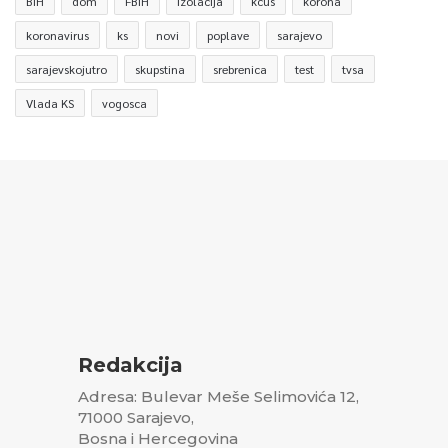
BiH
dom
FBiH
izolacija
kcus
korona
koronavirus
ks
novi
poplave
sarajevo
sarajevskojutro
skupstina
srebrenica
test
tvsa
Vlada KS
vogosca
Redakcija
Adresa: Bulevar Meše Selimovića 12,
71000 Sarajevo,
Bosna i Hercegovina