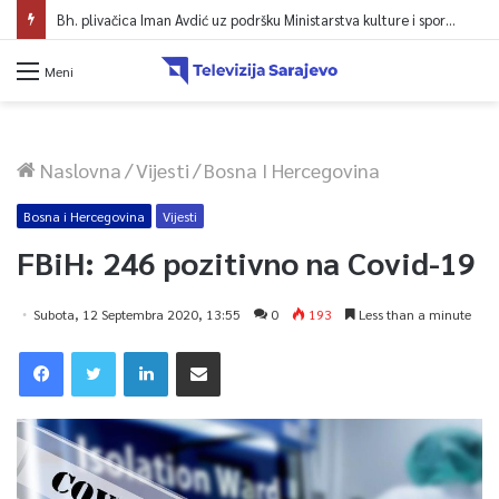
Bh. plivačica Iman Avdić uz podršku Ministarstva kulture i sporta KS kreće na Evropsko prvenstvo i Mediteranske igre
Meni
Naslovna
/
Vijesti
/
Bosna I Hercegovina
Bosna i Hercegovina
Vijesti
FBiH: 246 pozitivno na Covid-19
Subota, 12 Septembra 2020, 13:55
0
193
Less than a minute