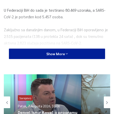
U Federaciji BiH do sada je testirano 80.469 uzoraka, a SARS-
CoV-2 je potvrđen kod 5.457 osoba.
Zaključno sa današnjim danom, u Federaciji BiH oporavljeno je
2.515 pacijenata (138 u protekla 24 sata) , dok su trenutno
aktivna 2.823 slučaja pozitivna na SARS-CoV-2.
Show More
Od 119 potvrđenih smrtnih ishoda u Federaciji BiH), 79 osoba je
muškog (66.39%) i 40 ženskog spola (33.61%). Što se tiče
starosne strukture, 83 preminula pacijenta (69.74%) su imala
preko 65 godina.
0
Sarajevo
Article Rating
Petak, 7 Augusta 2026, 10:06
Denyel Ismir Kovač o programu