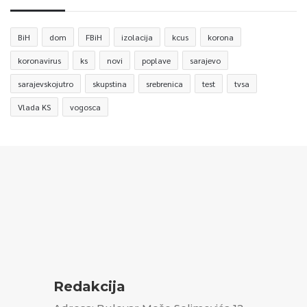
BiH
dom
FBiH
izolacija
kcus
korona
koronavirus
ks
novi
poplave
sarajevo
sarajevskojutro
skupstina
srebrenica
test
tvsa
Vlada KS
vogosca
Redakcija