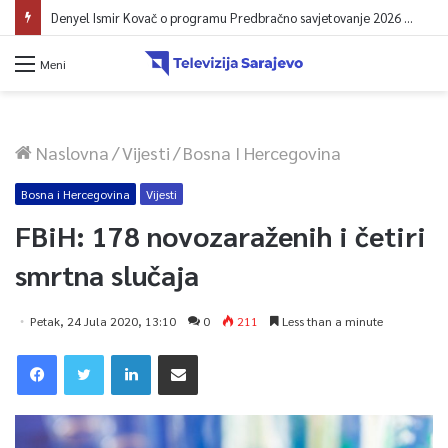
Denyel Ismir Kovač o programu Predbračno savjetovanje 2026 (video)
Meni
Naslovna
/
Vijesti
/
Bosna I Hercegovina
Bosna i Hercegovina
Vijesti
FBiH: 178 novozaraženih i četiri
smrtna slučaja
Petak, 24 Jula 2020, 13:10
0
211
Less than a minute