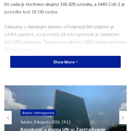
Do sada je testirano ukupno 160 428 uzoraka, a SARS-CoV-2 je
potvrđen kod 18.190 osoba.
Zaključno s današnjim danom, u Federaciji BiH izliječen je
14.401 pacijent, a u protekla 24 sata oporavak je zabilježen
kod 109 pacijenata. Trenutno su aktivna 3253 slučaja pozitivna
na SARS-CoV-2.
Show More
U protekla 24 sata Zavodu je prijavljeno sedam smrtnih ishoda.
S današnjim danom, ukupan broj smrtnih ishoda na području
Federacije BiH je 536, i to 354 muškaraca i 182 žene.
0
Bosna i Hercegovina
Article Rating
Subota, 8 Augusta 2026, 19:12
Konaković u pismu UN-u: Zastrašivanje