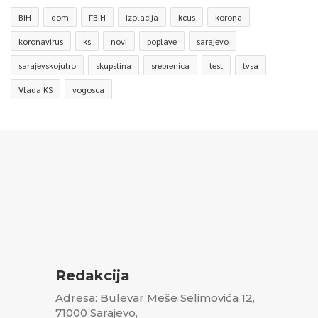
BiH
dom
FBiH
izolacija
kcus
korona
koronavirus
ks
novi
poplave
sarajevo
sarajevskojutro
skupstina
srebrenica
test
tvsa
Vlada KS
vogosca
Redakcija
Adresa: Bulevar Meše Selimovića 12,
71000 Sarajevo,