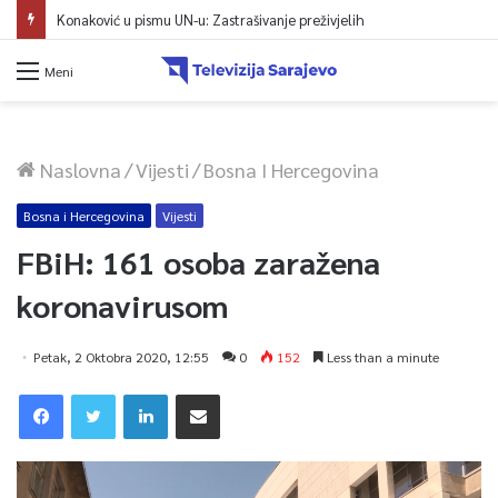
Konaković u pismu UN-u: Zastrašivanje preživjelih
Meni
Naslovna
/
Vijesti
/
Bosna I Hercegovina
Bosna i Hercegovina
Vijesti
FBiH: 161 osoba zaražena
koronavirusom
Petak, 2 Oktobra 2020, 12:55
0
152
Less than a minute