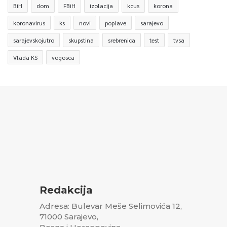
BiH
dom
FBiH
izolacija
kcus
korona
koronavirus
ks
novi
poplave
sarajevo
sarajevskojutro
skupstina
srebrenica
test
tvsa
Vlada KS
vogosca
Redakcija
Adresa: Bulevar Meše Selimovića 12,
71000 Sarajevo,