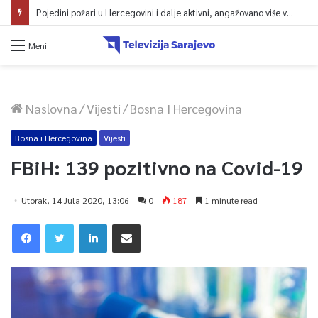
Pojedini požari u Hercegovini i dalje aktivni, angažovano više vatrogasaca i helikopter
Meni
Naslovna
/
Vijesti
/
Bosna I Hercegovina
Bosna i Hercegovina
Vijesti
FBiH: 139 pozitivno na Covid-19
Utorak, 14 Jula 2020, 13:06
0
187
1 minute read