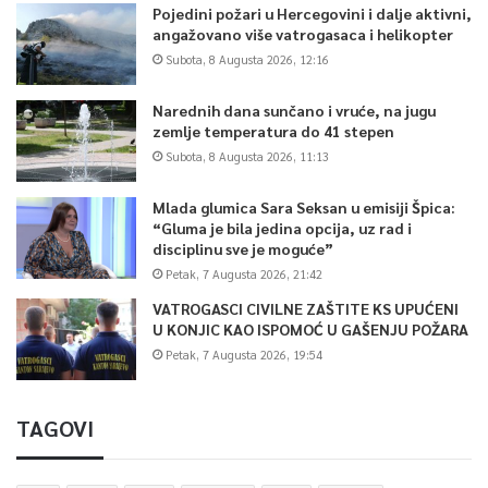
Pojedini požari u Hercegovini i dalje aktivni,
angažovano više vatrogasaca i helikopter
Subota, 8 Augusta 2026, 12:16
Narednih dana sunčano i vruće, na jugu
zemlje temperatura do 41 stepen
Subota, 8 Augusta 2026, 11:13
Mlada glumica Sara Seksan u emisiji Špica:
“Gluma je bila jedina opcija, uz rad i
disciplinu sve je moguće”
Petak, 7 Augusta 2026, 21:42
VATROGASCI CIVILNE ZAŠTITE KS UPUĆENI
U KONJIC KAO ISPOMOĆ U GAŠENJU POŽARA
Petak, 7 Augusta 2026, 19:54
TAGOVI