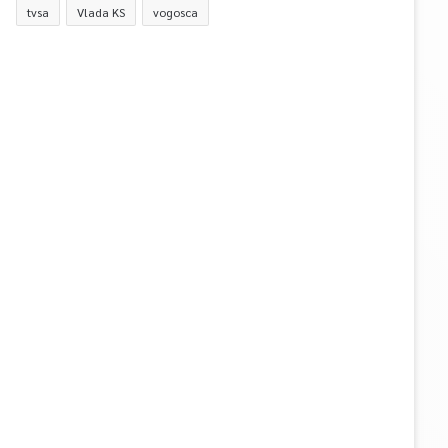
tvsa
Vlada KS
vogosca