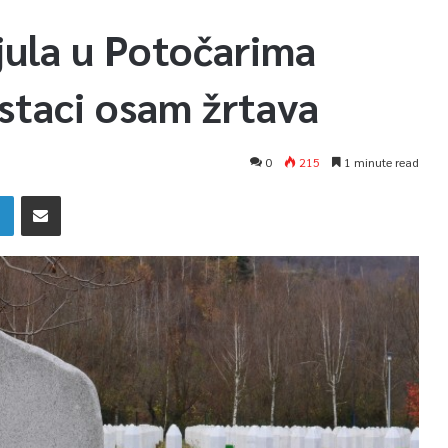
 jula u Potočarima
staci osam žrtava
0
215
1 minute read