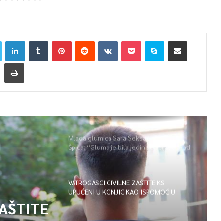
Mlada glumica Sara Seksan u emisiji
Špica: “Gluma je bila jedina opcija, uz rad
i disciplinu sve je moguće”
VATROGASCI CIVILNE ZAŠTITE KS
UPUĆENI U KONJIC KAO ISPOMOĆ U
GAŠENJU POŽARA
ZAŠTITE