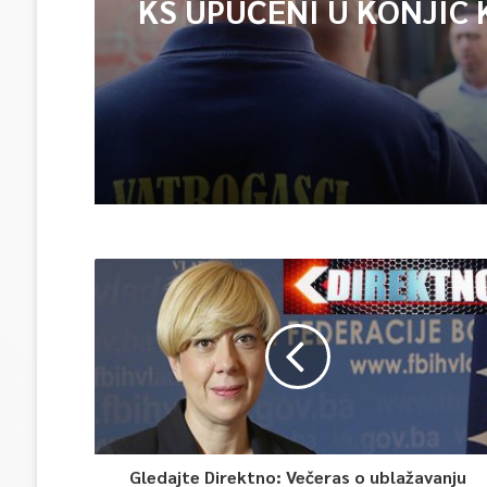
KS UPUĆENI U KONJIC 
ISPOMOĆ U GAŠENJU 
Gledajte Direktno: Večeras o ublažavanju