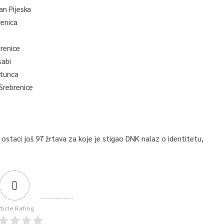
an Pijeska
renica
brenice
sabi
atunca
Srebrenice
taci još 97 žrtava za koje je stigao DNK nalaz o identitetu,
0
rticle Rating