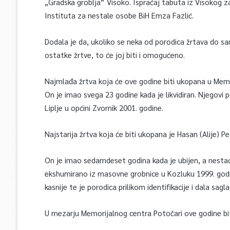
„Gradska groblja“ Visoko. Ispraćaj tabuta iz Visokog za 
Instituta za nestale osobe BiH Emza Fazlić.
Dodala je da, ukoliko se neka od porodica žrtava do s
ostatke žrtve, to će joj biti i omogućeno.
Najmlađa žrtva koja će ove godine biti ukopana u Memor
On je imao svega 23 godine kada je likvidiran. Njegovi
Liplje u općini Zvornik 2001. godine.
Najstarija žrtva koja će biti ukopana je Hasan (Alije) P
On je imao sedamdeset godina kada je ubijen, a nestao 
ekshumirano iz masovne grobnice u Kozluku 1999. godin
kasnije te je porodica prilikom identifikacije i dala sa
U mezarju Memorijalnog centra Potočari ove godine bi