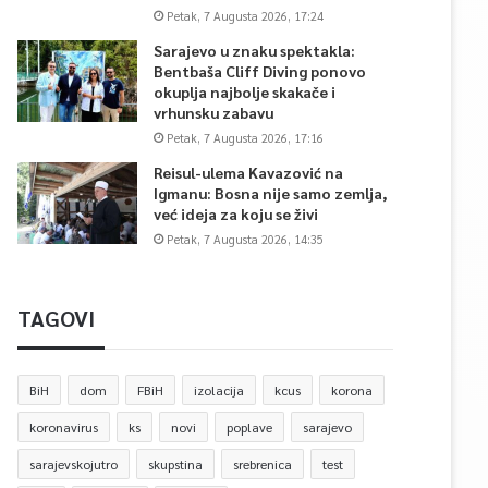
Petak, 7 Augusta 2026, 17:24
Sarajevo u znaku spektakla:
Bentbaša Cliff Diving ponovo
okuplja najbolje skakače i
vrhunsku zabavu
Petak, 7 Augusta 2026, 17:16
Reisul-ulema Kavazović na
Igmanu: Bosna nije samo zemlja,
već ideja za koju se živi
Petak, 7 Augusta 2026, 14:35
TAGOVI
BiH
dom
FBiH
izolacija
kcus
korona
koronavirus
ks
novi
poplave
sarajevo
sarajevskojutro
skupstina
srebrenica
test