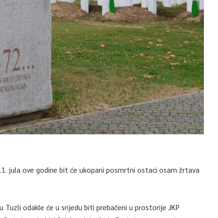
1. jula ove godine bit će ukopani posmrtni ostaci osam žrtava
uzli odakle će u srijedu biti prebačeni u prostorije JKP