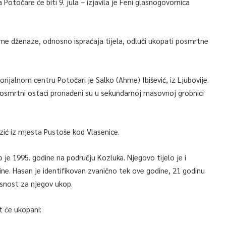
Potočare će biti 9. jula – izjavila je Feni glasnogovornica
ame dženaze, odnosno ispraćaja tijela, odluči ukopati posmrtne
ijalnom centru Potočari je Salko (Ahme) Ibišević, iz Ljubovije.
 posmrtni ostaci pronađeni su u sekundarnoj masovnoj grobnici
ezić iz mjesta Pustoše kod Vlasenice.
je 1995. godine na području Kozluka. Njegovo tijelo je i
e. Hasan je identifikovan zvanično tek ove godine, 21 godinu
glasnost za njegov ukop.
t će ukopani: