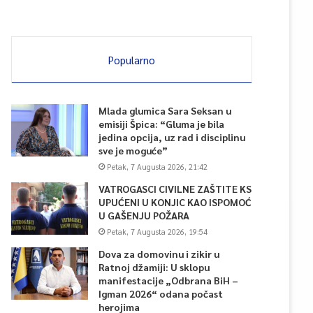
Popularno
Mlada glumica Sara Seksan u
emisiji Špica: “Gluma je bila
jedina opcija, uz rad i disciplinu
sve je moguće”
Petak, 7 Augusta 2026, 21:42
VATROGASCI CIVILNE ZAŠTITE KS
UPUĆENI U KONJIC KAO ISPOMOĆ
U GAŠENJU POŽARA
Petak, 7 Augusta 2026, 19:54
Dova za domovinu i zikir u
Ratnoj džamiji: U sklopu
manifestacije „Odbrana BiH –
Igman 2026“ odana počast
herojima