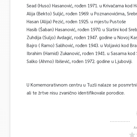
Sead (Huso) Hasanović, rođen 1971. u Krivačama kod H
Alija (Bekto) Suljić, rođen 1969. u Poznanovićima, Sreb
Hasan (Alija) Pezić, rođen 1925. u mjestu Pustoše
Hasib (Šaban) Hasanović, rođen 1970. u Slatini kod Sre
Zuhdija (Suljo) Avdagić, rođen 1947. godine u Novoj Ka
Bajro ( Ramo) Salihović, rođen 1943. u Voljavici kod Br
Ibrahim (Hamid) Zukanović, rođen 1941. u Sasama kod 
Salko (Ahmo) Ibišević, rođen 1972. godine u Ljuboviji.
U Komemorativnom centru u Tuzli nalaze se posmrtni os
ali te žrtve nisu zvanično identifikovale porodice.
A