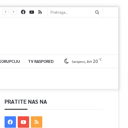
℃
20
 KORUPCIJU
TV RASPORED
Sarajevo, BiH
PRATITE NAS NA