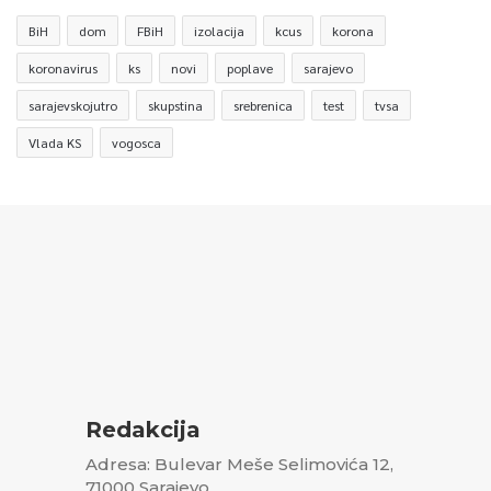
BiH
dom
FBiH
izolacija
kcus
korona
koronavirus
ks
novi
poplave
sarajevo
sarajevskojutro
skupstina
srebrenica
test
tvsa
Vlada KS
vogosca
Redakcija
Adresa: Bulevar Meše Selimovića 12,
71000 Sarajevo,