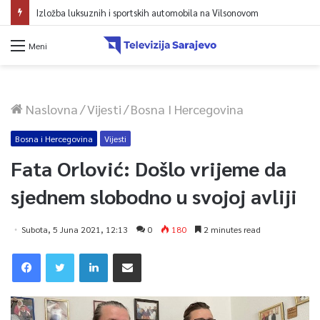
Izložba luksuznih i sportskih automobila na Vilsonovom
Meni
Naslovna
/
Vijesti
/
Bosna I Hercegovina
Bosna i Hercegovina
Vijesti
Fata Orlović: Došlo vrijeme da
sjednem slobodno u svojoj avliji
Subota, 5 Juna 2021, 12:13
0
180
2 minutes read