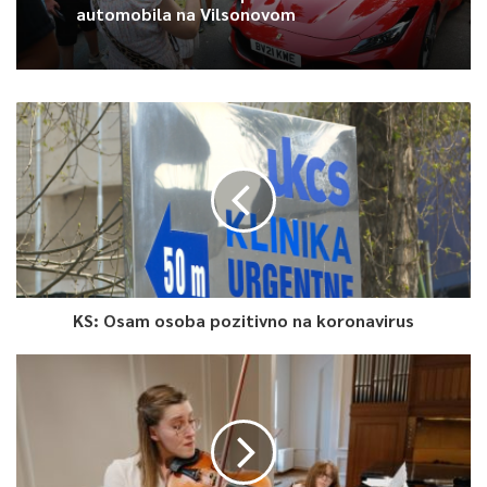
automobila na Vilsonovom
AA
U kratkoj izjavi u svojoj kući u Konjević-Polju, nana Fata je
zahvalila i novinarima na podršci, javlja Anadolu Agency (AA).
Nana Fata je dodala da je vrijeme da konačno sjedne rahat u
svoju avliju.
“Da sjednem ondje da popijem kahvu, da nas ne ganjaju i ne
tuku po našoj avliji, nek i njima dođe kraj. Radili su nam što je
najgore, a došao je kraj i njima”, kazala je nana Fata Orlović i
dodala:
KS: Osam osoba pozitivno na koronavirus
“Dvadeset godina sam iscrpljena, a danas mi je najgore. Nije mi
drago, a u isto vrijeme i jest mi drago što je moja avlija
oslobođena.”
Rano jutros počelo je uklanjanje nelegalno sagrađene crkve iz