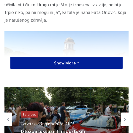
učinila niti činim. Drago mi je što je iznesena iz avlije, ne bi je
trpio niko, pa ne mogu ni ja”, kazala je nana Fata Orlović, koja
je narušenog zdravlja.
Show More
Sarajevo
Četvrtak, 6 Augusta 2026, 21:03
Izložba luksuznih i sportskih