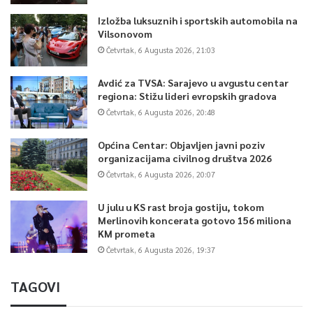
U proteklih 20 godina borbe za izmještanje bespravno
Izložba luksuznih i sportskih automobila na
sagrađene crkve iz njenog dvorišta, Fata Orlović je mnogo
Vilsonovom
toga preživjela – napadi, prijetnje, optužnice.
Četvrtak, 6 Augusta 2026, 21:03
Avdić za TVSA: Sarajevo u avgustu centar
0
regiona: Stižu lideri evropskih gradova
Četvrtak, 6 Augusta 2026, 20:48
Article Rating
Općina Centar: Objavljen javni poziv
organizacijama civilnog društva 2026
Četvrtak, 6 Augusta 2026, 20:07
U julu u KS rast broja gostiju, tokom
Merlinovih koncerata gotovo 156 miliona
KM prometa
Četvrtak, 6 Augusta 2026, 19:37
TAGOVI