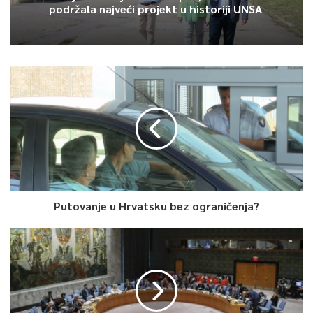
pa je uslijedilo izvođenje jedanaesteraca, prvi put u
podržala najveći projekt u historiji UNSA
dosadašnjem dijelu takmičenja. Nesreću Francuskoj donio je
Kylian Mbappe.
U utakmici osmine finala koja je igrana danas od 18 časova
reprezentacija Španije u produžecima je savladala
reprezentaciju Hrvatske rezultatom 5:3.
Posljednja dva meča osmine finala na rasporedu su u utorak i
to Engleska – Njemačka (Wembley) i Švedska – Ukrajina
(Glasgow).
Putovanje u Hrvatsku bez ograničenja?
Pored Španije i Švajcarske, u prethodnim mečevima u
četvrtfinale EURO 2020 plasirale su se Danska, Italija, Češka i
Belgija.
0