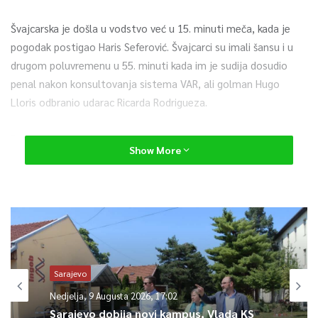
Švajcarska je došla u vodstvo već u 15. minuti meča, kada je
pogodak postigao Haris Seferović. Švajcarci su imali šansu i u
drugom poluvremenu u 55. minuti kada im je sudija dosudio
penal nakon konsultovanja sistema VAR, ali golman Hugo
Lloris odbranio udarac Ricarda Rodrigueza.
Do preokreta je došlo ubrzo nakon toga, kada je
Show More
reprezentativac Francuske Karim Benzema postigao dva
pogotka u 57. i 59. minuti. U 75. minuti Paul Pogba postigao je
pogodak za Francusku koja je u tom trenutku vodila 3:1, nakon
čega je Haris Seferović ponovo postigao pogodak za
Švajcarsku, smanjivši gol razliku na 3:2. Mario Gavranović
obezbijedio je u 90. minuti izjednačenje, a nakon što u sudijskoj
nadoknadi nije bilo pogodaka počeli su i produžeci.
Sarajevo
Nedjelja, 9 Augusta 2026, 17:02
Ni jedna od ekipa nije uspjela postići pogodak u produžecima,
Sarajevo dobija novi kampus, Vlada KS