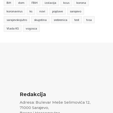
BiH
dom
FBiH
izolacija
kcus
korona
koronavirus
ks
novi
poplave
sarajevo
sarajevskojutro
skupstina
srebrenica
test
tvsa
Vlada KS
vogosca
Redakcija
Adresa: Bulevar Meše Selimovića 12,
71000 Sarajevo,
Bosna i Hercegovina