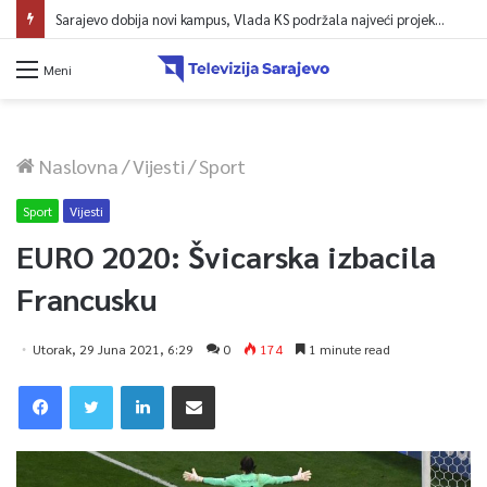
Sarajevo dobija novi kampus, Vlada KS podržala najveći projekt u historiji UNSA
Meni
Naslovna
/
Vijesti
/
Sport
Sport
Vijesti
EURO 2020: Švicarska izbacila
Francusku
Utorak, 29 Juna 2021, 6:29
0
174
1 minute read