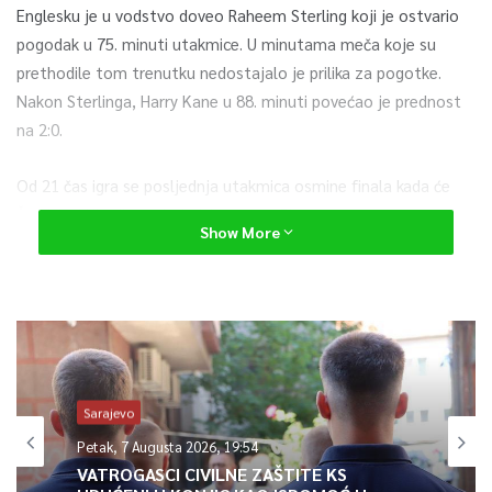
Englesku je u vodstvo doveo Raheem Sterling koji je ostvario
pogodak u 75. minuti utakmice. U minutama meča koje su
prethodile tom trenutku nedostajalo je prilika za pogotke.
Nakon Sterlinga, Harry Kane u 88. minuti povećao je prednost
na 2:0.
Od 21 čas igra se posljednja utakmica osmine finala kada će
Švedska i Ukrajina odmjeriti snage u Glasgowu.
Show More
U prethodnim mečevima u četvrtfinale EURO 2020 plasirale su
se Danska, Italija, Češka, Belgija, Španija i Švajcarska.
0
Sarajevo
Article Rating
Petak, 7 Augusta 2026, 19:54
VATROGASCI CIVILNE ZAŠTITE KS