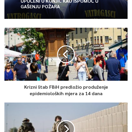
UPUĆENI U KONJIC KAO ISPOMOĆ U
GAŠENJU POŽARA
Krizni štab FBiH predložio produženje
epidemioloških mjera za 14 dana