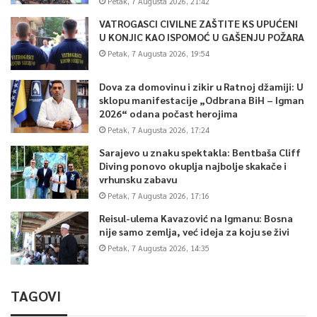
Petak, 7 Augusta 2026, 21:42
VATROGASCI CIVILNE ZAŠTITE KS UPUĆENI
U KONJIC KAO ISPOMOĆ U GAŠENJU POŽARA
Petak, 7 Augusta 2026, 19:54
Dova za domovinu i zikir u Ratnoj džamiji: U
sklopu manifestacije „Odbrana BiH – Igman
2026“ odana počast herojima
Petak, 7 Augusta 2026, 17:24
Sarajevo u znaku spektakla: Bentbaša Cliff
Diving ponovo okuplja najbolje skakače i
vrhunsku zabavu
Petak, 7 Augusta 2026, 17:16
Reisul-ulema Kavazović na Igmanu: Bosna
nije samo zemlja, već ideja za koju se živi
Petak, 7 Augusta 2026, 14:35
TAGOVI