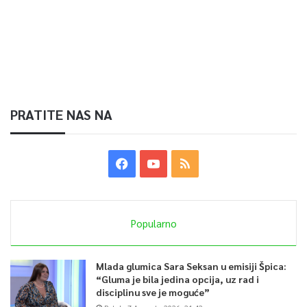
PRATITE NAS NA
Popularno
Mlada glumica Sara Seksan u emisiji Špica:
“Gluma je bila jedina opcija, uz rad i
disciplinu sve je moguće”