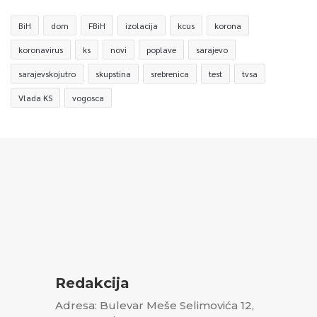
BiH
dom
FBiH
izolacija
kcus
korona
koronavirus
ks
novi
poplave
sarajevo
sarajevskojutro
skupstina
srebrenica
test
tvsa
Vlada KS
vogosca
Redakcija
Adresa: Bulevar Meše Selimovića 12,