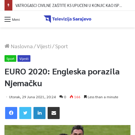
VATROGASCI CIVILNE ZAŠTITE KS UPUĆENI U KONJIC KAO ISPOMOĆ U GAŠENJU POŽARA
Meni
Naslovna
/
Vijesti
/
Sport
Sport
Vijesti
EURO 2020: Engleska porazila
Njemačku
Utorak, 29 Juna 2021, 20:24
0
166
Less than a minute