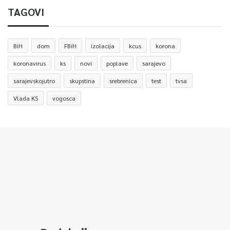
TAGOVI
BiH
dom
FBiH
izolacija
kcus
korona
koronavirus
ks
novi
poplave
sarajevo
sarajevskojutro
skupstina
srebrenica
test
tvsa
Vlada KS
vogosca