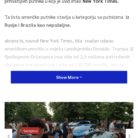
prihvatljivih putnika u koji je uvid imao
New York Times.
Ta lista američke putnike stavlja u kategoriju sa putnicima
iz
Rusije i Brazila kao nepoželjne.
abrana bi, navodi New York Times, bila snažan udarac
američkom prestižu u svijetu i predsjedniku Donaldu Trumpa.
U
Sjedinjenim Državama ima više od 2,3 miliona potvrđenih
slučajeva koronavirusa i više od 120.000 umrlih, što je
više nego bilo u kojoj drugoj državi u svijetu.
Show More
Sada se konačna odluka o ponovnom otvaranju granica
očekuje početkom sljedeće sedmice, prije nego što se EU
ponovno otvori 1. jula.
0
Sarajevo