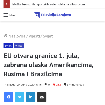
Izložba luksuznih i sportskih automobila na Vilsonovom
Meni
Naslovna
/
Vijesti
/
Svijet
Svijet
Vijesti
EU otvara granice 1. jula,
zabrana ulaska Amerikancima,
Rusima i Brazilcima
Srijeda, 24 Juna 2020, 8:46
0
232
1 minute read