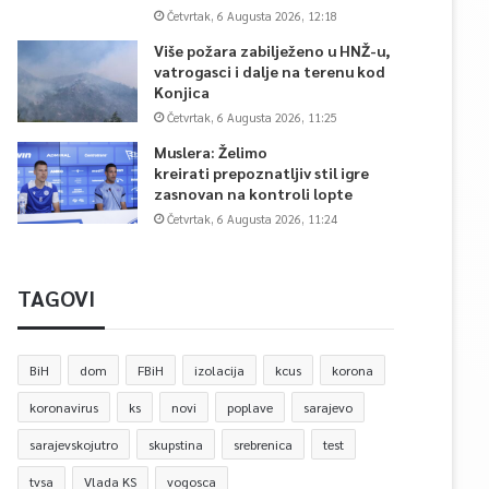
Četvrtak, 6 Augusta 2026, 12:18
Više požara zabilježeno u HNŽ-u,
vatrogasci i dalje na terenu kod
Konjica
Četvrtak, 6 Augusta 2026, 11:25
Muslera: Želimo
kreirati prepoznatljiv stil igre
zasnovan na kontroli lopte
Četvrtak, 6 Augusta 2026, 11:24
TAGOVI
BiH
dom
FBiH
izolacija
kcus
korona
koronavirus
ks
novi
poplave
sarajevo
sarajevskojutro
skupstina
srebrenica
test
tvsa
Vlada KS
vogosca