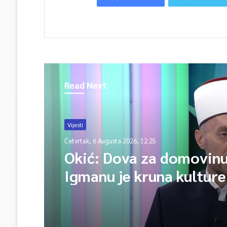
Read Next
Vijesti
Četvrtak, 6 Augusta 2026, 12:25
Okić: Dova za domovinu
Igmanu je kruna kulture
sjećanja i poruka jedins