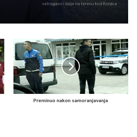
vatrogasci i dalje na terenu kod Konjica
Preminuo nakon samoranjavanja