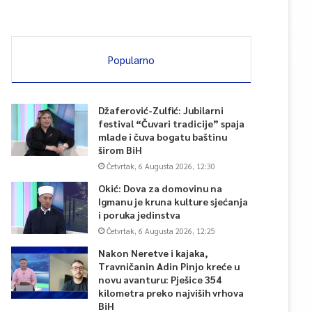
Popularno
Džaferović-Zulfić: Jubilarni
festival “Čuvari tradicije” spaja
mlade i čuva bogatu baštinu
širom BiH
Četvrtak, 6 Augusta 2026, 12:30
Okić: Dova za domovinu na
Igmanu je kruna kulture sjećanja
i poruka jedinstva
Četvrtak, 6 Augusta 2026, 12:25
Nakon Neretve i kajaka,
Travničanin Adin Pinjo kreće u
novu avanturu: Pješice 354
kilometra preko najviših vrhova
BiH