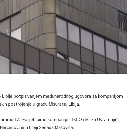
šte Libije potpisivanjem međunarodnog ugovora sa kompanijom
kih postrojenja u gradu Misurata, Libija.
Mohammed Al-Faqieh uime kompanije LISCO i Mirza Ustamujić
ercegovine u Libiji Senada Mašovića.