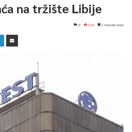
ća na tržište Libije
0
326
1 minute read