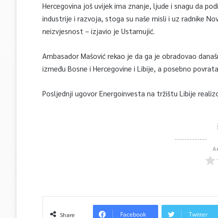
Hercegovina još uvijek ima znanje, ljude i snagu da po
industrije i razvoja, stoga su naše misli i uz radnike N
neizvjesnost – izjavio je Ustamujić.
Ambasador Mašović rekao je da ga je obradovao današnj
između Bosne i Hercegovine i Libije, a posebno povratak
Posljednji ugovor Energoinvesta na tržištu Libije realiz
A
Facebook
Twitter
Share