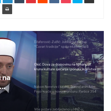
Džaferović-Zulfić: Jubilarni festival
“Čuvari tradicije” spaja mlade i čuva
bogatu baštinu širom BiH
Okić: Dova za domovinu na Igmanu je
kruna kulture sjećanja i poruka jedinstva
 na
Nakon Neretve i kajaka, Travničanin Adin
Pinjo kreće u novu avanturu: Pješice 354
tva
kilometra preko najviših vrhova BiH
Više požara zabilježeno u HNŽ-u,