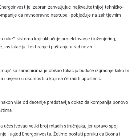
Energoinvest je izabran zahvaljujući najkvalitetnijoj tehničko-
ompanije da ravnopravno nastupa i pobjeđuje na zahtjevnim
 ruke“ sistema koji uključuje projektovanje i inženjering,
 instalaciju, testiranje i puštanje u rad novih
mujić sa saradnicima je obišao lokaciju buduće izgradnje kako bi
i uvjerio u okolnosti u kojima će raditi uposlenici
je nakon više od decenije predstavlja dokaz da kompanija ponovo
štima.
 učestvovao veliki broj mladih stručnjaka, jer upravo spoj
nje i ugled Energoinvesta. Želimo poslati poruku da Bosna i