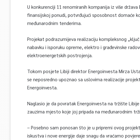
U konkurenciji 11 renomiranih kompanija iz više država 
finansijskoj ponudi, potvrđujući sposobnost domaće k
međunarodnim tenderima.
Projekat podrazumijeva realizaciju kompleksnog „ključ u
nabavku i isporuku opreme, elektro i građevinske radove,
elektroenergetskih postrojenja.
Tokom posjete Libiji direktor Energoinvesta Mirza Usta
se neposredno upoznao sa uslovima realizacije projekta 
Energoinvesta.
Naglasio je da povratak Energoinvesta na tržište Libi
zauzima mjesto koje joj pripada na međunarodnim trži
– Posebno sam ponosan što je u pripremi ovog projekta
iskustva i nove energije daje snagu da vraćamo povjere