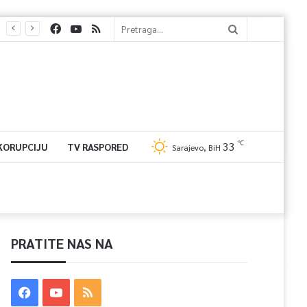
℃
33
 KORUPCIJU
TV RASPORED
Sarajevo, BiH
PRATITE NAS NA