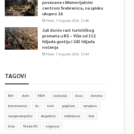
povezane s Memorijalnim
centrom Srebrenica, na spisku
ukupno 26
Petak, 7 Augusta 2026, 13:48
Juli donio rast turističkog
prometa u KS – Više od 112
hiljada gostiju i 241 hiljada
noćenja
Petak, 7 Augusta 2026, 13:44
TAGOVI
BiH
dom
FBiH
izolacija
kcus
korona
koronavirus
ks
novi
poplave
sarajevo
sarajevskojutro
skupstina
srebrenica
test
tvsa
Vlada KS
vogosca