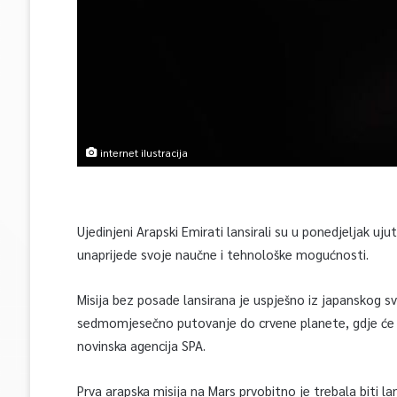
internet iIustracija
Ujedinjeni Arapski Emirati lansirali su u ponedjeljak uj
unaprijede svoje naučne i tehnološke mogućnosti.
Misija bez posade lansirana je uspješno iz japanskog 
sedmomjesečno putovanje do crvene planete, gdje će orb
novinska agencija SPA.
Prva arapska misija na Mars prvobitno je trebala biti l