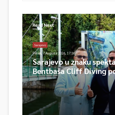
Read Next
Sarajevo
Petak, 7 Augusta 2026, 17:16
Sarajevo u znaku spekta
Bentbaša Cliff Diving 
okuplja najbolje skakače
vrhunsku zabavu