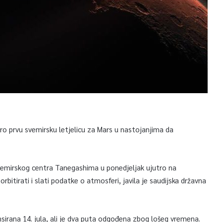
utro prvu svemirsku letjelicu za Mars u nastojanjima da
svemirskog centra Tanegashima u ponedjeljak ujutro na
itirati i slati podatke o atmosferi, javila je saudijska državna
ansirana 14. jula, ali je dva puta odgođena zbog lošeg vremena.