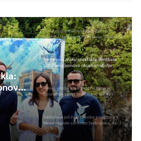
Dova za domovinu i zikir u Ratnoj
džamiji: U sklopu manifestacije „Odbrana
BiH – Igman 2026“ odana počast
herojima
Sarajevo u znaku spektakla: Bentbaša
Cliff Diving ponovo okuplja najbolje
skakače i vrhunsku zabavu
kla:
ponovo
Reisul-ulema Kavazović na Igmanu:
Bosna nije samo zemlja, već ideja za
 i
koju se živi
Saslušane još četiri osobe povezane s
Memorijalnim centrom Srebrenica, na
spisku ukupno 26