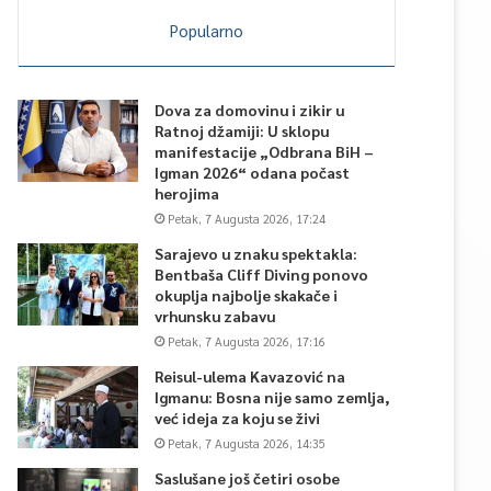
Popularno
Dova za domovinu i zikir u
Ratnoj džamiji: U sklopu
manifestacije „Odbrana BiH –
Igman 2026“ odana počast
herojima
Petak, 7 Augusta 2026, 17:24
Sarajevo u znaku spektakla:
Bentbaša Cliff Diving ponovo
okuplja najbolje skakače i
vrhunsku zabavu
Petak, 7 Augusta 2026, 17:16
Reisul-ulema Kavazović na
Igmanu: Bosna nije samo zemlja,
već ideja za koju se živi
Petak, 7 Augusta 2026, 14:35
Saslušane još četiri osobe