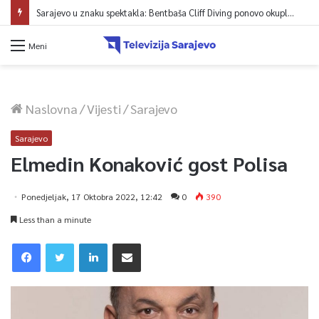
Sarajevo u znaku spektakla: Bentbaša Cliff Diving ponovo okuplja najbolje skakače i vrhunsku zabavu
Meni
Naslovna
/
Vijesti
/
Sarajevo
Sarajevo
Elmedin Konaković gost Polisa
Ponedjeljak, 17 Oktobra 2022, 12:42
0
390
Less than a minute