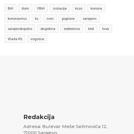
BiH
dom
FBiH
izolacija
kcus
korona
koronavirus
ks
novi
poplave
sarajevo
sarajevskojutro
skupstina
srebrenica
test
tvsa
Vlada KS
vogosca
Redakcija
Adresa: Bulevar Meše Selimovića 12,
71000 Sarajevo,