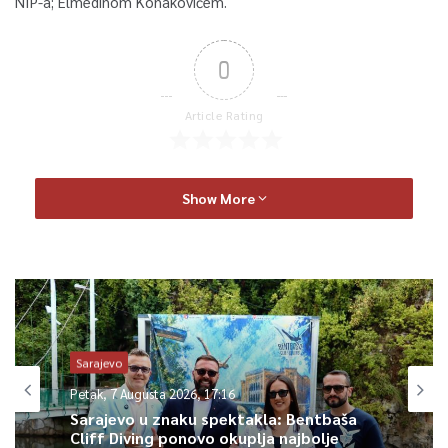
NIP-a; Elmedinom Konakovićem.
0
Article Rating
Show More
Sarajevo
Petak, 7 Augusta 2026, 17:16
Sarajevo u znaku spektakla: Bentbaša
Cliff Diving ponovo okuplja najbolje