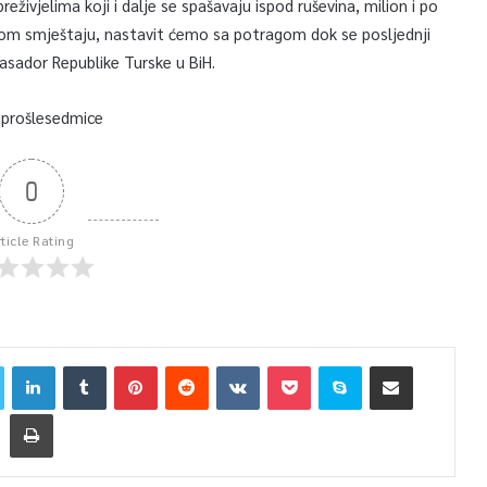
eživjelima koji i dalje se spašavaju ispod ruševina, milion i po
om smještaju, nastavit ćemo sa potragom dok se posljednji
basador Republike Turske u BiH.
aprošlesedmice
0
rticle Rating