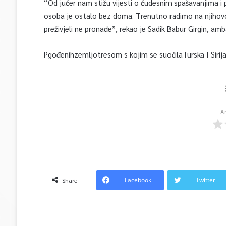
“Od jučer nam stižu vijesti o čudesnim spašavanjima i pr
osoba je ostalo bez doma. Trenutno radimo na njihov
preživjeli ne pronađe”, rekao je Sadik Babur Girgin, am
Pgođenihzemljotresom s kojim se suočilaTurska I Sirij
A
Facebook
Twitter
Share