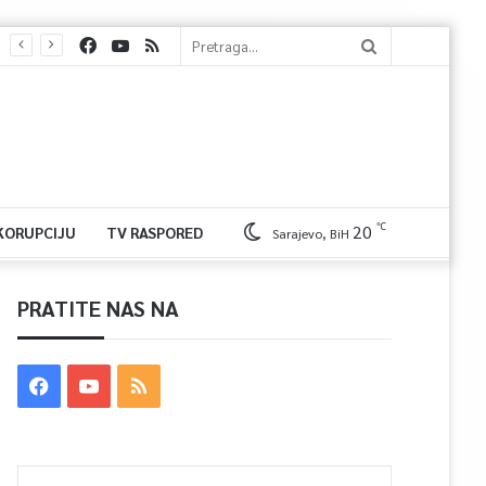
℃
20
 KORUPCIJU
TV RASPORED
Sarajevo, BiH
PRATITE NAS NA