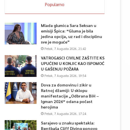
Popularno
Mlada glumica Sara Seksan u
emisiji Špica: “Gluma je bila
jedina opcija, uz rad i disciplinu
sve je moguće”
Petak, 7 Augusta 2026, 21:42
VATROGASCI CIVILNE ZAŠTITE KS
UPUĆENI U KONJIC KAO ISPOMOĆ
U GAŠENJU POŽARA
Petak, 7 Augusta 2026, 19:54
Dova za domovinu i zikir u
Ratnoj džamiji: U sklopu
manifestacije „Odbrana BiH –
Igman 2026“ odana počast
herojima
Petak, 7 Augusta 2026, 17:24
Sarajevo u znaku spektakla:
Bentbaša Cliff Diving ponovo