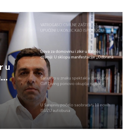
VATROGASCI CIVILNE ZAŠTITE KS
UPUĆENI U KONJIC KAO ISPOMOĆ U
GAŠENJU POŽARA
Dova za domovinu i zikir u Ratnoj
džamiji: U sklopu manifestacije „Odbrana
BiH – Igman 2026“ odana počast
r u
herojima
u
Sarajevo u znaku spektakla: Bentbaša
Cliff Diving ponovo okuplja najbolje
 BiH –
skakače i vrhunsku zabavu
ast
U Sarajevu počelo saobraćati 10 novih
ISUZU autobusa