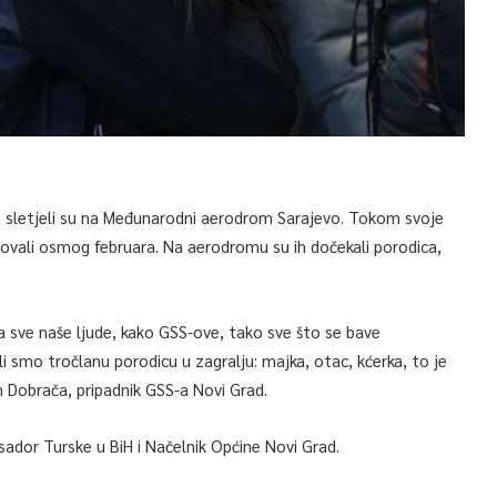
o sletjeli su na Međunarodni aerodrom Sarajevo. Tokom svoje
utovali osmog februara. Na aerodromu su ih dočekali porodica,
za sve naše ljude, kako GSS-ove, tako sve što se bave
 smo tročlanu porodicu u zagralju: majka, otac, kćerka, to je
n Dobrača, pripadnik GSS-a Novi Grad.
dor Turske u BiH i Načelnik Općine Novi Grad.