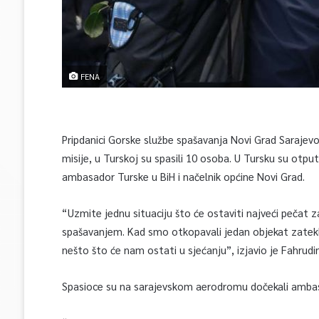
FENA
Pripdanici Gorske službe spašavanja Novi Grad Sarajev
misije, u Turskoj su spasili 10 osoba. U Tursku su otp
ambasador Turske u BiH i načelnik općine Novi Grad.
“Uzmite jednu situaciju što će ostaviti najveći pečat 
spašavanjem. Kad smo otkopavali jedan objekat zatekli
nešto što će nam ostati u sjećanju”, izjavio je Fahrudi
Spasioce su na sarajevskom aerodromu dočekali ambasa