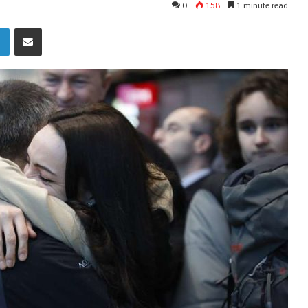
0
158
1 minute read