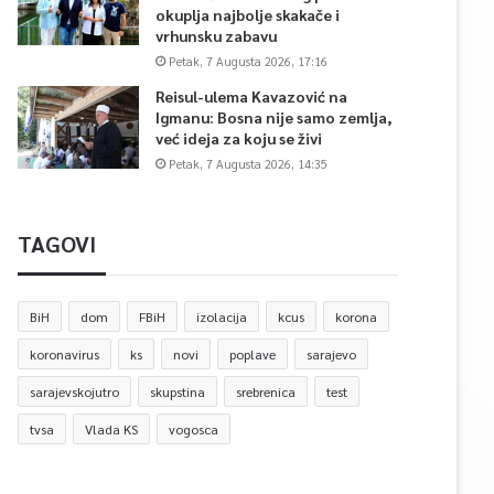
okuplja najbolje skakače i
vrhunsku zabavu
Petak, 7 Augusta 2026, 17:16
Reisul-ulema Kavazović na
Igmanu: Bosna nije samo zemlja,
već ideja za koju se živi
Petak, 7 Augusta 2026, 14:35
TAGOVI
BiH
dom
FBiH
izolacija
kcus
korona
koronavirus
ks
novi
poplave
sarajevo
sarajevskojutro
skupstina
srebrenica
test
tvsa
Vlada KS
vogosca