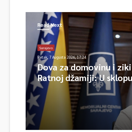
Read Next
Sarajevo
Petak, 7 Augusta 2026, 17:24
Dova za domovinu i ziki
Ratnoj džamiji: U sklop
manifestacije „Odbrana
Igman 2026“ odana poč
herojima