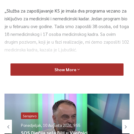
„Služba za zapošljavanje KS je imala dva programa vezano za
isključivo za medicinski i nemedicinski kadar. Jedan program bio
je u februaru ove godine. Tada smo zaposlili 38 osoba, od toga
18 nemedicinskog i 17 osoba medicinskog kadra. Sa ovim
drugim pozivom, koji je u fazi realizacije, mi ćemo zaposliti 102
medicinska kadra, kazala je Ljubuškić.
Ona je istakla da je taj program pokrenuo premijer Vlade KS
Show More
preko resornog ministarstva KS.
„Taj program smo nazvali COVID – 19 , jer je isključivo vezan
za ovu pandemiju. Program traje šest mjeseci. Obuvaćeno je
sedam ustanova, od toga četiri ustanove socijalne zaštite i tri
ustanove zdravstvene zaštite – Dom zdravlja Sarajevo, Opća
Sarajevo
bolnica i Hitna pomoć“ rekla je.
Ponedjeljak, 10 Augusta 2026, 9:55
SOS Dječija sela BiH u Vijećnici