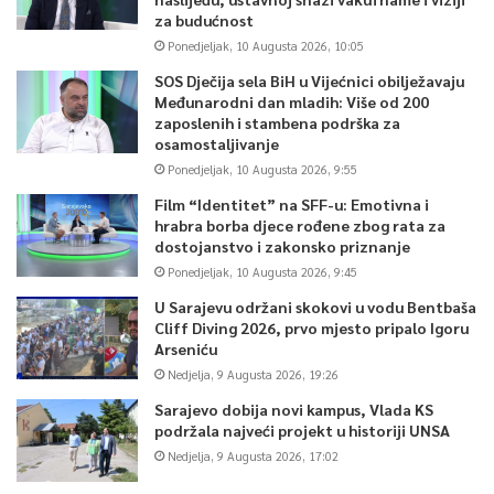
za budućnost
Ponedjeljak, 10 Augusta 2026, 10:05
SOS Dječija sela BiH u Vijećnici obilježavaju
Međunarodni dan mladih: Više od 200
zaposlenih i stambena podrška za
osamostaljivanje
Ponedjeljak, 10 Augusta 2026, 9:55
Film “Identitet” na SFF-u: Emotivna i
hrabra borba djece rođene zbog rata za
dostojanstvo i zakonsko priznanje
Ponedjeljak, 10 Augusta 2026, 9:45
U Sarajevu održani skokovi u vodu Bentbaša
Cliff Diving 2026, prvo mjesto pripalo Igoru
Arseniću
Nedjelja, 9 Augusta 2026, 19:26
Sarajevo dobija novi kampus, Vlada KS
podržala najveći projekt u historiji UNSA
Nedjelja, 9 Augusta 2026, 17:02