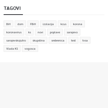
TAGOVI
BiH
dom
FBiH
izolacija
kcus
korona
koronavirus
ks
novi
poplave
sarajevo
sarajevskojutro
skupstina
srebrenica
test
tvsa
Vlada KS
vogosca