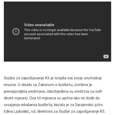
Služba za zapošljavanje KS je iscrpila sve svoje unutrašnje
resurse. U skladu sa Zakonom o budžetu, izvršena je
preraspodjela sredstava, obezbjeđena su sredstva za ovih
devet mjeseci. Ova tri mjeseca su upitna ako ne dođe do
usvajanja rebalansa budžeta, kazala je za Sarajevsko jutro
Edina Ljubuškić, v.d. direktora za Službe za zapošljavanje KS.