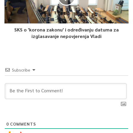
bitne jer Služba za zapošljavanje KS planirala je za novčane
naknade u iznosu 12 miliona i 500 hiljada maraka. Za devet
mjeseci smo potrošili 15 miliona i 600 hiljada maraka. Do kraja
godine očekujemo nekih 22,5 miliona maraka. Bitno nam je da
SKS o 'korona zakonu' i određivanju datuma za
izglasavanje nepovjerenja Vladi
izmjene i dopune Finansijskog plana budu usvojene i u ovom
slučaju prvenstveno zbog novčane naknade za nezaposlena
lica, a potom za programe za zapošljavanje. Mi ćemo onda
omogućiti zapošljavanje minimalno za 1 000 nezaposlenih
lica“, rekla je Ljubuškić.
Subscribe
0
Article Rating
0
COMMENTS