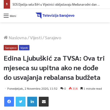
SOS Dječija sela BiH u Vijećnici obilježavaju Međunarodni dan mladih: Više od 200 zaposlenih i stambena podrška za osamostaljivanje
Meni
Naslovna
/
Vijesti
/
Sarajevo
Sarajevo
Vijesti
Edina Ljubuškić za TVSA: Ova tri
mjeseca su upitna ako ne dođe
do usvajanja rebalansa budžeta
Ponedjeljak, 2 Novembra 2020, 11:52
0
318
1 minute read