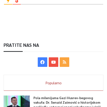
PRATITE NAS NA
Popularno
Pola milenijuma Gazi Husrev-begovog
vakufa: Dr. Senaid Zaimović o historijskom
naslijeđu, ustavnoj snazi vakufname i viziji